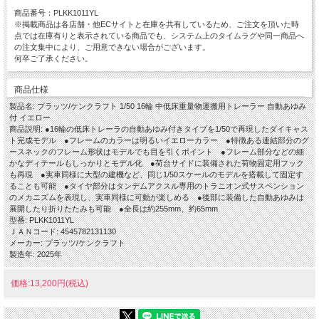
商品番号：PLKK1011YL
※掲載商品は各店舗・他ECサイトと在庫を共有しているため、ご注文を頂いた時
点では在庫有りと表示されている商品でも、システム上のタイムラグや同一商品へ
の注文集中により、ご用意できない場合がございます。
何卒ご了承ください。
商品仕様
製品名: プラッツ/ケンクラフト 1/50 16輪 中低床重量物運搬用トレーラー 自動あゆみ
付 イエロー
商品説明: ●16輪の低床トレーラの自動あゆみ付きタイプを1/50で再現したダイキャス
ト完成モデル ●フレームのカラーは明るいイエローカラー ●特徴ある連結部分のグ
ースネックのフレーム形状はモデルでも目を引くポイント ●フレーム部分などの細
かなディテールもしっかりとモデル化 ●荷台サイドに装備された荷物固定用フック
も再現 ●実車同様に大型の建機など、同じ1/50スケールのモデルを搭載して固定す
ることも可能 ●タイヤ部分はタンデムアクスル専用のトラニオン式サスペンション
のメカニズムを表現し、実車同様に可動が楽しめる ●後部に装備した自動あゆみは
展開したり折りたたみも可能 ●全長は約255mm、約65mm
型番: PLKK1011YL
ＪＡＮコード: 4545782131130
メーカー: プラッツ/ケンクラフト
製造年: 2025年
価格:13,200円(税込)