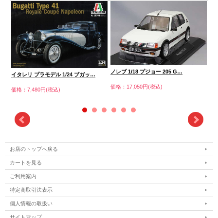
ノレブ 1/18 プジョー 205 G…
ノレ
イタレリ プラモデル 1/24 ブガッ…
価格：17,050円(税込)
価格
価格：7,480円(税込)
お店のトップへ戻る
カートを見る
ご利用案内
特定商取引法表示
個人情報の取扱い
サイトマップ