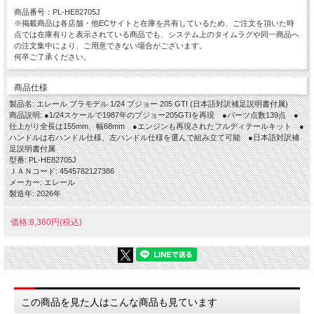
商品番号：PL-HE82705J
※掲載商品は各店舗・他ECサイトと在庫を共有しているため、ご注文を頂いた時
点では在庫有りと表示されている商品でも、システム上のタイムラグや同一商品へ
の注文集中により、ご用意できない場合がございます。
何卒ご了承ください。
商品仕様
製品名: エレール プラモデル 1/24 プジョー 205 GTI (日本語対訳補足説明書付属)
商品説明: ●1/24スケールで1987年のプジョー205GTIを再現 ●パーツ点数139点 ●
仕上がり全長は155mm、幅68mm ●エンジンも再現されたフルディテールキット ●
ハンドルは右ハンドル仕様、左ハンドル仕様を選んで組み立て可能 ●日本語対訳補
足説明書付属
型番: PL-HE82705J
ＪＡＮコード: 4545782127386
メーカー: エレール
製造年: 2026年
価格:8,360円(税込)
この商品を見た人はこんな商品も見ています