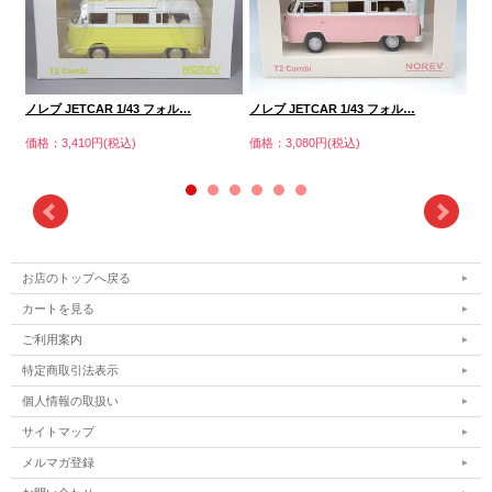
ノレブ JETCAR 1/43 フォル…
ノレブ JETCAR 1/43 フォル…
・ノ
価格：3,410円(税込)
価格：3,080円(税込)
価格
お店のトップへ戻る
カートを見る
ご利用案内
特定商取引法表示
個人情報の取扱い
サイトマップ
メルマガ登録