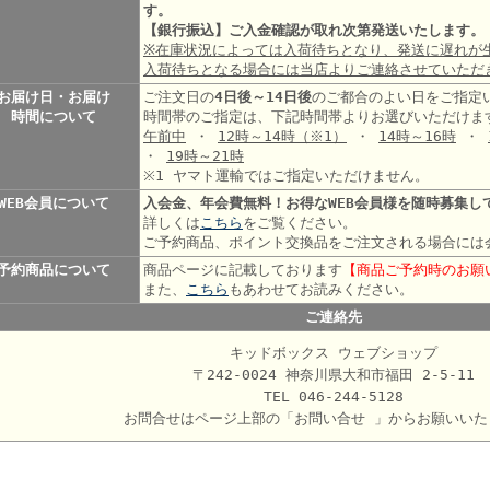
す。
【銀行振込】ご入金確認が取れ次第発送いたします。
※在庫状況によっては入荷待ちとなり、発送に遅れが
入荷待ちとなる場合には当店よりご連絡させていただ
お届け日・お届け
ご注文日の
4日後～14日後
のご都合のよい日をご指定
時間について
時間帯のご指定は、下記時間帯よりお選びいただけま
午前中
・
12時～14時
（※1）
・
14時～16時
・
・
19時～21時
※1 ヤマト運輸ではご指定いただけません。
WEB会員について
入会金、年会費無料！お得なWEB会員様を随時募集し
詳しくは
こちら
をご覧ください。
ご予約商品、ポイント交換品をご注文される場合には
予約商品について
商品ページに記載しております
【商品ご予約時のお願
また、
こちら
もあわせてお読みください。
ご連絡先
キッドボックス ウェブショップ
〒242-0024 神奈川県大和市福田 2-5-11
TEL 046-244-5128
お問合せはページ上部の「お問い合せ 」からお願いいた