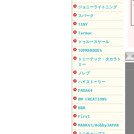
ジョニーライトニング
スパーク
TINY
Tarmac
トゥルースケール
TOPMARQUES
トミーテック・タカラト
ミー
ノレブ
ハイストーリー
PARA64
BM CREATIONS
BBR
First
MARK43/HobbyJAPAN
ミニチャンプス