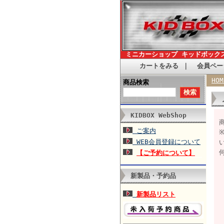
ミニカーショップ キッドボック
カートをみる
｜
会員ペー
HOM
商品検索
KIDBOX WebShop
商
ご案内
WEB会員登録について
【ご予約について】
新製品・予約品
新製品リスト