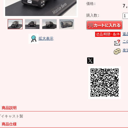
価格:
7
購入数:
返
拡大表示
こ
友
■ 商品説明
ダイキャスト製
■ 商品仕様