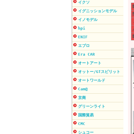
イクソ
イグニッションモデル
イノモデル
hpi
ENIF
エブロ
Era CAR
オートアート
オットー/GTスピリット
オートワールド
Cam@
京商
グリーンライト
国際貿易
CMC
シュコー