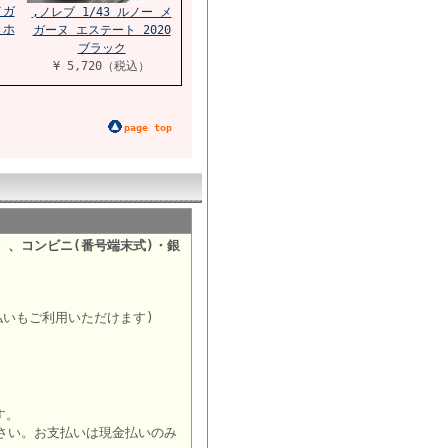
メガ
,ノレブ 1/43 ルノー メ
 ホ
ガーヌ エステート 2020
ブラック
¥ 5,720（税込）
page top
）、コンビニ(番号端末式)・銀
。
払いもご利用いただけます)
す。
さい。お支払いは現金払いのみ