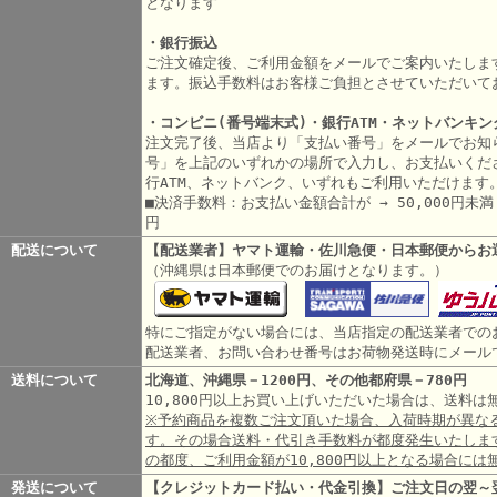
となります
・銀行振込
ご注文確定後、ご利用金額をメールでご案内いたしま
ます。振込手数料はお客様ご負担とさせていただいて
・コンビニ(番号端末式)・銀行ATM・ネットバンキン
注文完了後、当店より「支払い番号」をメールでお知
号」を上記のいずれかの場所で入力し、お支払いくだ
行ATM、ネットバンク、いずれもご利用いただけます
■決済手数料：お支払い金額合計が → 50,000円未満 3
円
配送について
【配送業者】ヤマト運輸・佐川急便・日本郵便からお
（沖縄県は日本郵便でのお届けとなります。）
特にご指定がない場合には、当店指定の配送業者での
配送業者、お問い合わせ番号はお荷物発送時にメール
送料について
北海道、沖縄県－1200円、その他都府県－780円
10,800円以上お買い上げいただいた場合は、送料
※予約商品を複数ご注文頂いた場合、入荷時期が異な
す。その場合送料・代引き手数料が都度発生いたしま
の都度、ご利用金額が10,800円以上となる場合には
発送について
【クレジットカード払い・代金引換】ご注文日の翌～