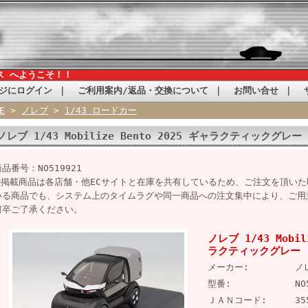
ス へようこそ！！
ジにログイン
｜
ご利用案内/返品・交換について
｜
お問い合せ
｜
E
>
ノレブ
>
1/43 ロードカー
ノレブ 1/43 Mobilize Bento 2025 ギャラクティックグレー
品番号：NO519921
※掲載商品は各店舗・他ECサイトと在庫を共有しているため、ご注文を頂い
いる商品でも、システム上のタイムラグや同一商品への注文集中により、ご用
何卒ご了承ください。
ノレブ 1/43 Mobil
ラクティックグレー
メーカー:
ノ
型番:
NO
ＪＡＮコード:
35