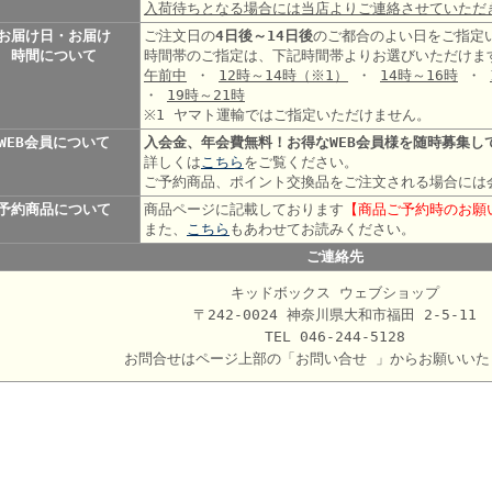
入荷待ちとなる場合には当店よりご連絡させていただ
お届け日・お届け
ご注文日の
4日後～14日後
のご都合のよい日をご指定
時間について
時間帯のご指定は、下記時間帯よりお選びいただけま
午前中
・
12時～14時
（※1）
・
14時～16時
・
・
19時～21時
※1 ヤマト運輸ではご指定いただけません。
WEB会員について
入会金、年会費無料！お得なWEB会員様を随時募集し
詳しくは
こちら
をご覧ください。
ご予約商品、ポイント交換品をご注文される場合には
予約商品について
商品ページに記載しております
【商品ご予約時のお願
また、
こちら
もあわせてお読みください。
ご連絡先
キッドボックス ウェブショップ
〒242-0024 神奈川県大和市福田 2-5-11
TEL 046-244-5128
お問合せはページ上部の「お問い合せ 」からお願いいた