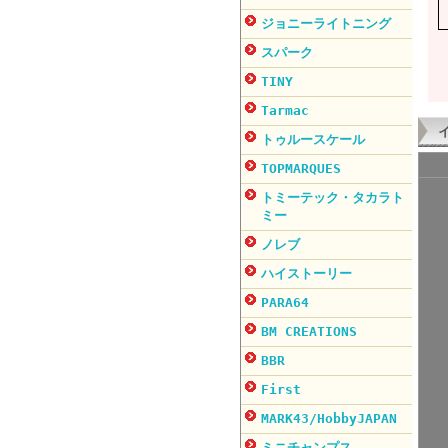
ジョニーライトニング
スパーク
TINY
Tarmac
トゥルースケール
TOPMARQUES
トミーテック・タカラト
ミー
ノレブ
ハイストーリー
PARA64
BM CREATIONS
BBR
First
MARK43/HobbyJAPAN
ミニチャンプス