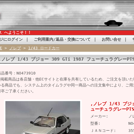
ス へようこそ！！
ジにログイン
｜
ご利用案内/返品・交換について
｜
お問い合せ
｜
E
>
ノレブ
>
1/43 ロードカー
,ノレブ 1/43 プジョー 309 GTi 1987 フューチュラグレーPT
品番号：NO473910
※掲載商品は各店舗・他ECサイトと在庫を共有しているため、ご注文を頂い
いる商品でも、システム上のタイムラグや同一商品への注文集中により、ご用
何卒ご了承ください。
,ノレブ 1/43 プジョ
ューチュラグレーPT
メーカー:
ノ
型番:
NO
ＪＡＮコード:
35