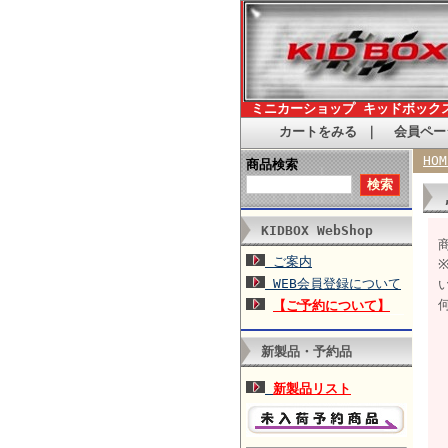
ミニカーショップ キッドボック
カートをみる
｜
会員ペー
HOM
商品検索
KIDBOX WebShop
商
ご案内
WEB会員登録について
【ご予約について】
新製品・予約品
新製品リスト