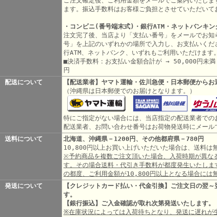
ご注文確定後、ご利用金額をメールでご案内いたしま
ます。振込手数料はお客様ご負担とさせていただいて
・コンビニ(番号端末式)・銀行ATM・ネットバンキン
注文完了後、当店より「支払い番号」をメールでお知
号」を上記のいずれかの場所で入力し、お支払いくだ
行ATM、ネットバンク、いずれもご利用いただけます
■決済手数料：お支払い金額合計が → 50,000円未満 3
円
配送について
【配送業者】ヤマト運輸・佐川急便・日本郵便からお
（沖縄県は日本郵便でのお届けとなります。）
特にご指定がない場合には、当店指定の配送業者での
配送業者、お問い合わせ番号はお荷物発送時にメール
送料について
北海道、沖縄県－1200円、その他都府県－780円
10,800円以上お買い上げいただいた場合は、送料
※予約商品を複数ご注文頂いた場合、入荷時期が異な
す。その場合送料・代引き手数料が都度発生いたしま
の都度、ご利用金額が10,800円以上となる場合には
発送について
【クレジットカード払い・代金引換】ご注文日の翌～
す。
【銀行振込】ご入金確認が取れ次第発送いたします。
※在庫状況によっては入荷待ちとなり、発送に遅れが