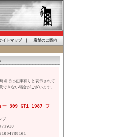
サイトマップ
｜
店舗のご案内
S
た時点では在庫有りと表示されて
意できない場合がございます。
ー 309 GTi 1987 フ
S
レブ
473910
51094739101