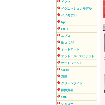
イクソ
イグニッションモデル
イノモデル
hpi
ENIF
エブロ
Era CAR
オートアート
オットー/GTスピリット
オートワールド
Cam@
京商
グリーンライト
国際貿易
CMC
シュコー