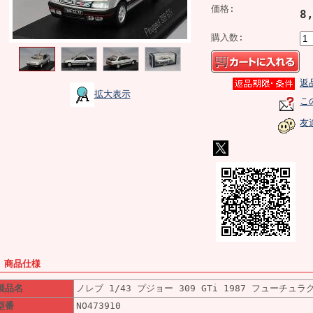
価格:
8
購入数:
返
拡大表示
こ
友
■ 商品仕様
製品名
ノレブ 1/43 プジョー 309 GTi 1987 フューチュラ
型番
NO473910