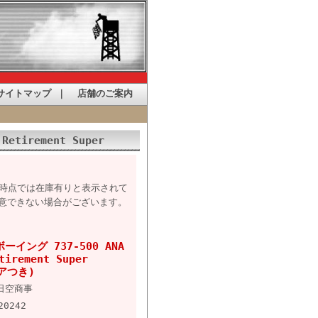
サイトマップ
｜
店舗のご案内
etirement Super
た時点では在庫有りと表示されて
意できない場合がございます。
ーイング 737-500 ANA
tirement Super
ギアつき)
日空商事
20242