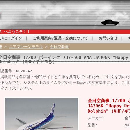
ス へようこそ！！
ジにログイン
｜
ご利用案内/返品・交換について
｜
お問い合せ
｜
E
>
エアプレーンモデル
>
全日空商事
全日空商事 1/200 ボーイング 737-500 ANA JA306K "Happy R
Dolphin" (VHF/ギアつき)
商品番号：NH20242
※掲載商品は各店舗・他ECサイトと在庫を共有しているため、ご注文を頂い
いる商品でも、システム上のタイムラグや同一商品への注文集中により、ご用
何卒ご了承ください。
全日空商事 1/200 ボ
JA306K "Happy Re
Dolphin" (VHF/
メーカー:
全
型番:
NH