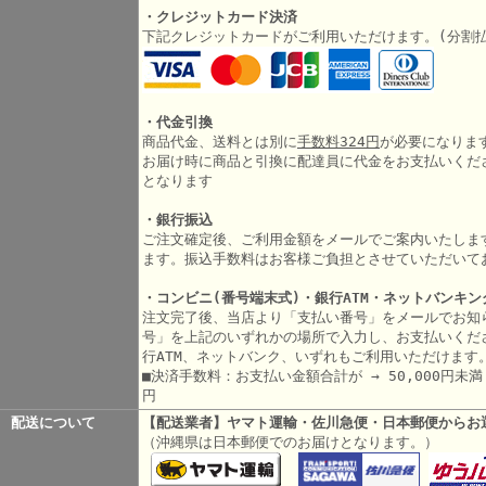
・クレジットカード決済
下記クレジットカードがご利用いただけます。(分割
・代金引換
商品代金、送料とは別に
手数料324円
が必要になりま
お届け時に商品と引換に配達員に代金をお支払いくだ
となります
・銀行振込
ご注文確定後、ご利用金額をメールでご案内いたしま
ます。振込手数料はお客様ご負担とさせていただいて
・コンビニ(番号端末式)・銀行ATM・ネットバンキン
注文完了後、当店より「支払い番号」をメールでお知
号」を上記のいずれかの場所で入力し、お支払いくだ
行ATM、ネットバンク、いずれもご利用いただけます
■決済手数料：お支払い金額合計が → 50,000円未満 3
円
配送について
【配送業者】ヤマト運輸・佐川急便・日本郵便からお
（沖縄県は日本郵便でのお届けとなります。）