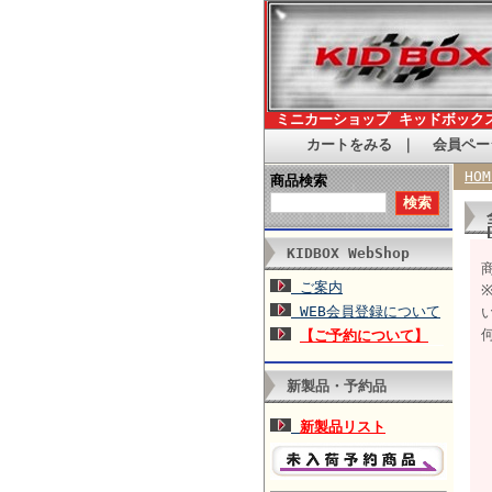
ミニカーショップ キッドボック
カートをみる
｜
会員ペー
HOM
商品検索
KIDBOX WebShop
ご案内
WEB会員登録について
【ご予約について】
新製品・予約品
新製品リスト