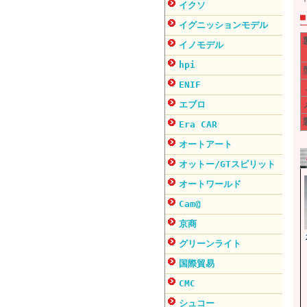
イクソ
イグニッションモデル
イノモデル
hpi
ENIF
エブロ
Era CAR
オートアート
オットー/GTスピリット
オートワールド
Cam@
京商
グリーンライト
国際貿易
CMC
シュコー