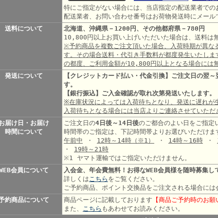
特にご指定がない場合には、当店指定の配送業者での
配送業者、お問い合わせ番号はお荷物発送時にメール
送料について
北海道、沖縄県－1200円、その他都府県－780円
10,800円以上お買い上げいただいた場合は、送料
※予約商品を複数ご注文頂いた場合、入荷時期が異な
す。その場合送料・代引き手数料が都度発生いたしま
の都度、ご利用金額が10,800円以上となる場合には
発送について
【クレジットカード払い・代金引換】ご注文日の翌～
す。
【銀行振込】ご入金確認が取れ次第発送いたします。
※在庫状況によっては入荷待ちとなり、発送に遅れが
入荷待ちとなる場合には当店よりご連絡させていただ
お届け日・お届け
ご注文日の
4日後～14日後
のご都合のよい日をご指定
時間について
時間帯のご指定は、下記時間帯よりお選びいただけま
午前中
・
12時～14時
（※1）
・
14時～16時
・
・
19時～21時
※1 ヤマト運輸ではご指定いただけません。
WEB会員について
入会金、年会費無料！お得なWEB会員様を随時募集し
詳しくは
こちら
をご覧ください。
ご予約商品、ポイント交換品をご注文される場合には
予約商品について
商品ページに記載しております
【商品ご予約時のお願
また、
こちら
もあわせてお読みください。