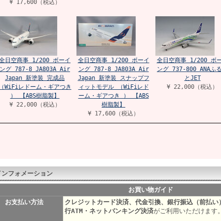
¥ 17,600（税込）
全日空商事 1/200 ボーイ
全日空商事 1/200 ボーイ
全日空商事 1/200 ボ
ング 787-8 JA803A Air
ング 787-8 JA803A Air
ング 737-800 ANAふ
Japan 新塗装 完成品
Japan 新塗装 スナップフ
とJET
（WiFiレドーム・ギアつき
ィットモデル （WiFiレド
¥ 22,000（税込）
） 【ABS樹脂製】
ーム・ギアつき ） 【ABS
¥ 22,000（税込）
樹脂製】
¥ 17,600（税込）
インフォメーション
お買い物ガイド
お支払い方法
クレジットカード決済、代金引換、銀行振込（前払い
行ATM・ネットバンキング決済
がご利用いただけます