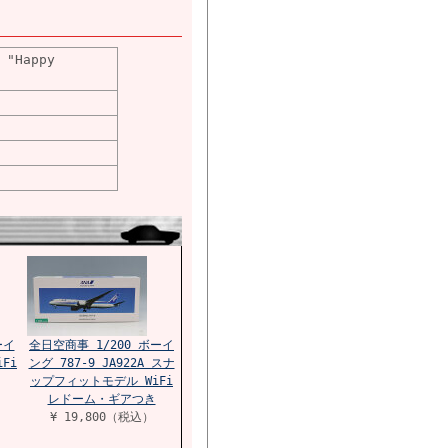
 "Happy
ーイ
全日空商事 1/200 ボーイ
iFi
ング 787-9 JA922A スナ
ップフィットモデル WiFi
レドーム・ギアつき
¥ 19,800（税込）