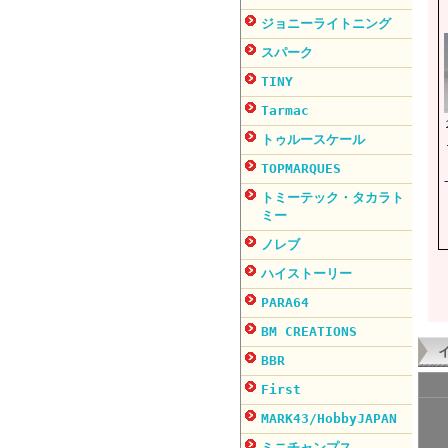
ジョニーライトニング
スパーク
TINY
Tarmac
トゥルースケール
TOPMARQUES
トミーテック・タカラト
ミー
ノレブ
ハイストーリー
PARA64
BM CREATIONS
BBR
First
MARK43/HobbyJAPAN
ミニチャンプス