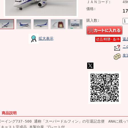
ＪＡＮコード:
49
価格:
1
購入数:
拡大表示
返
こ
友
■ 商品説明
ボーイング737-500 通称「スーパードルフィン」の引退記念便 ANAに残
イキャスト完成品 木製台座 プレート付