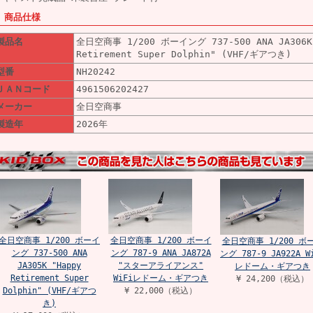
■ 商品仕様
製品名
全日空商事 1/200 ボーイング 737-500 ANA JA306K
Retirement Super Dolphin" (VHF/ギアつき)
型番
NH20242
ＪＡＮコード
4961506202427
メーカー
全日空商事
製造年
2026年
全日空商事 1/200 ボーイ
全日空商事 1/200 ボーイ
全日空商事 1/200 ボ
ング 737-500 ANA
ング 787-9 ANA JA872A
ング 787-9 JA922A W
JA305K "Happy
"スターアライアンス"
レドーム・ギアつき
Retirement Super
WiFiレドーム・ギアつき
¥ 24,200（税込）
Dolphin" (VHF/ギアつ
¥ 22,000（税込）
き)