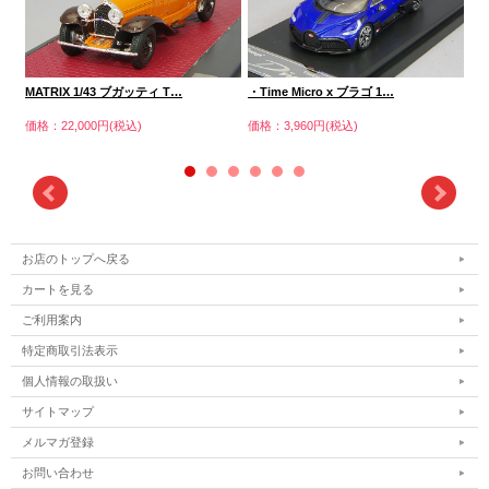
ブ
MATRIX 1/43 ブガッティ T…
・Time Micro x ブラゴ 1…
価格
価格：22,000円(税込)
価格：3,960円(税込)
お店のトップへ戻る
カートを見る
ご利用案内
特定商取引法表示
個人情報の取扱い
サイトマップ
メルマガ登録
お問い合わせ