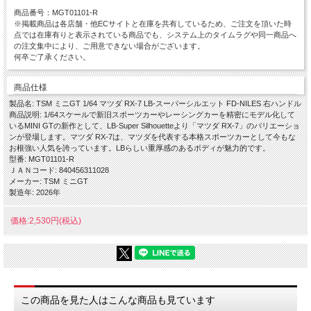
商品番号：MGT01101-R
※掲載商品は各店舗・他ECサイトと在庫を共有しているため、ご注文を頂いた時
点では在庫有りと表示されている商品でも、システム上のタイムラグや同一商品へ
の注文集中により、ご用意できない場合がございます。
何卒ご了承ください。
商品仕様
製品名: TSM ミニGT 1/64 マツダ RX-7 LB-スーパーシルエット FD-NILES 右ハンドル
商品説明: 1/64スケールで新旧スポーツカーやレーシングカーを精密にモデル化して
いるMINI GTの新作として、LB-Super Silhouetteより「マツダ RX-7」のバリエーショ
ンが登場します。マツダ RX-7は、マツダを代表する本格スポーツカーとして今もな
お根強い人気を誇っています。LBらしい重厚感のあるボディが魅力的です。
型番: MGT01101-R
ＪＡＮコード: 840456311028
メーカー: TSM ミニGT
製造年: 2026年
価格:2,530円(税込)
この商品を見た人はこんな商品も見ています