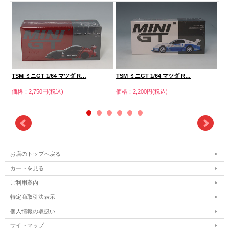
TSM ミニGT 1/64 マツダ R…
TSM ミニGT 1/64 マツダ R…
TS
価格：2,750円(税込)
価格：2,200円(税込)
価格
お店のトップへ戻る
カートを見る
ご利用案内
特定商取引法表示
個人情報の取扱い
サイトマップ