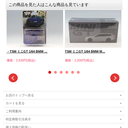
この商品を見た人はこんな商品も見ています
・TSM ミニGT 1/64 BMW …
TSM ミニGT 1/64 BMW M…
TS
価格：2,530円(税込)
価格：2,200円(税込)
価格
お店のトップへ戻る
カートを見る
ご利用案内
特定商取引法表示
個人情報の取扱い