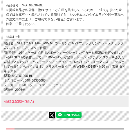
商品番号：MGT01096-BL
※掲載商品は各店舗・他ECサイトと在庫を共有しているため、ご注文を頂いた時
点では在庫有りと表示されている商品でも、システム上のタイムラグや同一商品へ
の注文集中により、ご用意できない場合がございます。
何卒ご了承ください。
商品仕様
製品名: TSM ミニGT 1/64 BMW M5 ツーリング G99 ブルックリングレーメタリック
左ハンドル 【ブリスター仕様】
商品説明: 1/64スケールで新旧スポーツカーやレーシングカーを精密にモデル化して
いるMINI GTの新作として、「BMW M5」が登場。レーシングテクノロジーをふんだ
ん盛り込んだハイ・パフォーマンス・セダンで、Mハイ・パフォーマンス・モデルと
して位置付けられています。ブリスタータイプ: 約 W140 x D195 x H50 mm 素材:ダイ
キャスト
型番: MGT01096-BL
ＪＡＮコード: 840456386088
メーカー: TSM/トゥルースケール ミニGT
製造年: 2026年
価格:2,530円(税込)