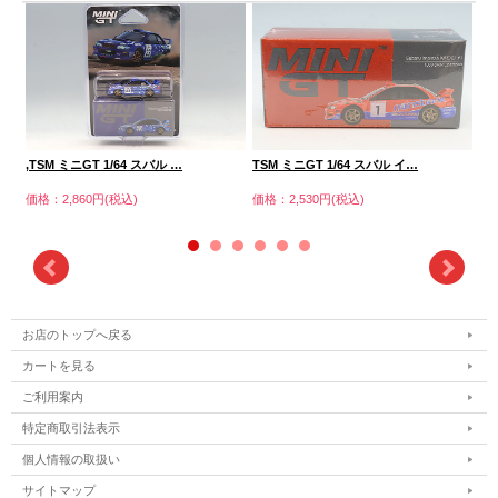
,TSM ミニGT 1/64 スバル …
TSM ミニGT 1/64 スバル イ…
TS
価格：2,860円(税込)
価格：2,530円(税込)
価格
お店のトップへ戻る
カートを見る
ご利用案内
特定商取引法表示
個人情報の取扱い
サイトマップ