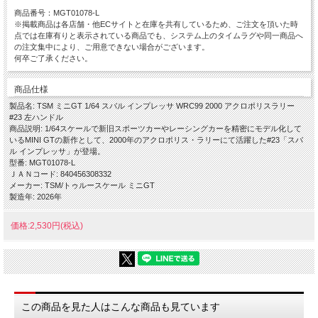
商品番号：MGT01078-L
※掲載商品は各店舗・他ECサイトと在庫を共有しているため、ご注文を頂いた時
点では在庫有りと表示されている商品でも、システム上のタイムラグや同一商品へ
の注文集中により、ご用意できない場合がございます。
何卒ご了承ください。
商品仕様
製品名: TSM ミニGT 1/64 スバル インプレッサ WRC99 2000 アクロポリスラリー
#23 左ハンドル
商品説明: 1/64スケールで新旧スポーツカーやレーシングカーを精密にモデル化して
いるMINI GTの新作として、2000年のアクロポリス・ラリーにて活躍した#23「スバ
ル インプレッサ」が登場。
型番: MGT01078-L
ＪＡＮコード: 840456308332
メーカー: TSM/トゥルースケール ミニGT
製造年: 2026年
価格:2,530円(税込)
この商品を見た人はこんな商品も見ています