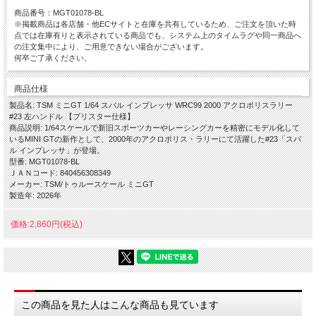
商品番号：MGT01078-BL
※掲載商品は各店舗・他ECサイトと在庫を共有しているため、ご注文を頂いた時
点では在庫有りと表示されている商品でも、システム上のタイムラグや同一商品へ
の注文集中により、ご用意できない場合がございます。
何卒ご了承ください。
商品仕様
製品名: TSM ミニGT 1/64 スバル インプレッサ WRC99 2000 アクロポリスラリー
#23 左ハンドル 【ブリスター仕様】
商品説明: 1/64スケールで新旧スポーツカーやレーシングカーを精密にモデル化して
いるMINI GTの新作として、2000年のアクロポリス・ラリーにて活躍した#23「スバ
ル インプレッサ」が登場。
型番: MGT01078-BL
ＪＡＮコード: 840456308349
メーカー: TSM/トゥルースケール ミニGT
製造年: 2026年
価格:2,860円(税込)
この商品を見た人はこんな商品も見ています