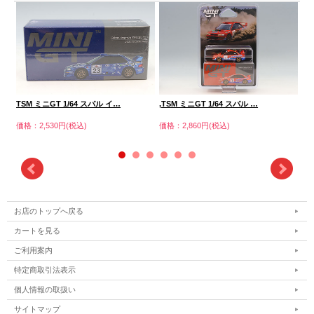
・T
TSM ミニGT 1/64 スバル イ…
,TSM ミニGT 1/64 スバル …
価格
価格：2,530円(税込)
価格：2,860円(税込)
お店のトップへ戻る
カートを見る
ご利用案内
特定商取引法表示
個人情報の取扱い
サイトマップ