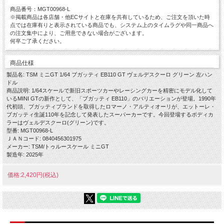
商品番号：MGT00968-L
※掲載商品は各店舗・他ECサイトと在庫を共有しているため、ご注文を頂いた時
点では在庫有りと表示されている商品でも、システム上のタイムラグや同一商品へ
の注文集中により、ご用意できない場合がございます。
何卒ご了承ください。
商品仕様
製品名: TSM ミニGT 1/64 ブガッティ EB110 GT ヴェルデスクーロ グリーン 左ハン
ドル
商品説明: 1/64スケールで新旧スポーツカーやレーシングカーを精密にモデル化して
いるMINI GTの新作として、「ブガッティ EB110」のバリエーションが登場。1990年
代初頭、ブガッティブランドを取得したロマーノ・アルティオーリが、エットーレ・
ブガッティ生誕110年を記念して発表したスーパーカーです。今回登場するボディカ
ラーはヴェルデスクーロ(グリーン)です。
型番: MGT00968-L
ＪＡＮコード: 0840456301975
メーカー: TSM/トゥルースケール ミニGT
製造年: 2025年
価格:2,420円(税込)