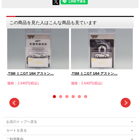
この商品を見た人はこんな商品も見ています
,TSM ミニGT 1/64 アストン…
,TSM ミニGT 1/64 アストン…
,T
価格：2,640円(税込)
価格：2,640円(税込)
価格
お店のトップへ戻る
カートを見る
ご利用案内