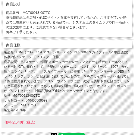
商品説明
商品番号：MGT00913-007TC
※掲載商品は各店舗・他ECサイトと在庫を共有しているため、ご注文を頂いた時
点では在庫有りと表示されている商品でも、システム上のタイムラグや同一商品へ
の注文集中により、ご用意できない場合がございます。
何卒ご了承ください。
商品仕様
製品名: TSM ミニGT 1/64 アストンマーティン DB5 "007 スカイフォール" 中国語(繁
体字)版パッケージ 【ブリスター仕様】
商品説明: 1/64スケールで新旧スポーツカーやレーシングカーを精密にモデル化して
いるMINI GTの新作として、待望の「ジェームズ・ボンド」シリーズ、【007】から
新たにラインナップ。 「スカイフォール」に登場した「アストンマーチン DB5」も
ラインナップ。ボンドが隠れ家に置いていたもので、Ｍをスカイフォールへ連れて行
く際に使用されています。フロントウィンドウには、敵から襲撃された跡までしっか
りと再現されています。どちらも当時映画館に飾られていた、オフィシャルポスター
がプリントされた、中国語(繁体字)版パッケージデザインとなります。
型番: MGT00913-007TC
ＪＡＮコード: 840456309599
メーカー: TSM ミニGT
製造年: 2026年
価格:2,640円(税込)