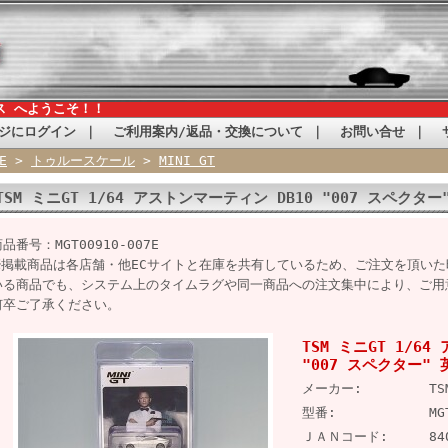
ス へようこそ！！
ジにログイン
｜
ご利用案内/返品・交換について
｜
お問い合せ
｜
E
>
トゥルースケール
>
MINI GT
TSM ミニGT 1/64 アストンマーティン DB10 "007 スペク
品番号：MGT00910-007E
※掲載商品は各店舗・他ECサイトと在庫を共有しているため、ご注文を頂い
いる商品でも、システム上のタイムラグや同一商品への注文集中により、ご用
何卒ご了承ください。
TSM ミニGT 1/6
"007 スペクター"
メーカー:
TS
型番:
MG
ＪＡＮコード:
84