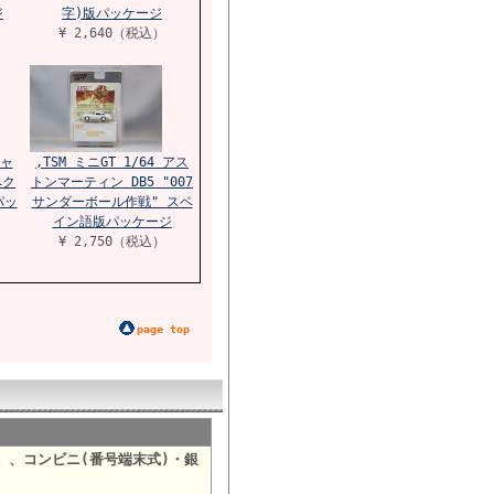
ジ
字)版パッケージ
¥ 2,640（税込）
ジャ
,TSM ミニGT 1/64 アス
ペク
トンマーティン DB5 "007
パッ
サンダーボール作戦" スペ
イン語版パッケージ
¥ 2,750（税込）
page top
）、コンビニ(番号端末式)・銀
。