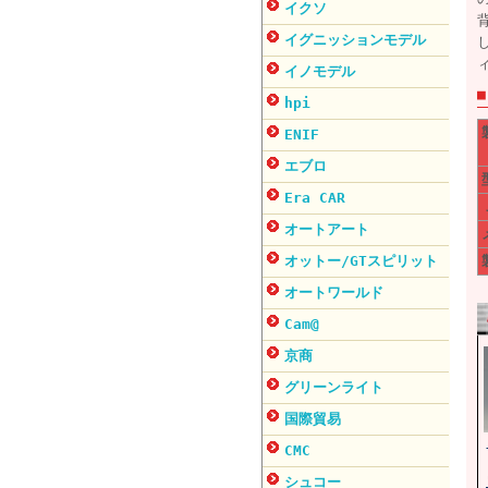
イクソ
イグニッションモデル
イノモデル
hpi
ENIF
エブロ
Era CAR
オートアート
オットー/GTスピリット
オートワールド
Cam@
京商
グリーンライト
国際貿易
CMC
シュコー