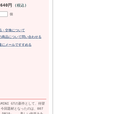
,640円
(税込)
個
品・交換について
の商品について問い合わせる
達にメールですすめる
INI GTの新作として、待望
今回題材となったのは、007
DB10」。 美しい街並みを