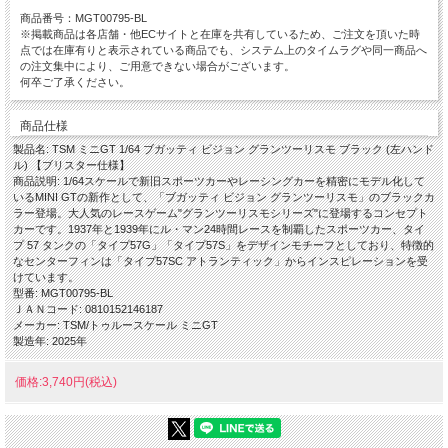
商品番号：MGT00795-BL
※掲載商品は各店舗・他ECサイトと在庫を共有しているため、ご注文を頂いた時
点では在庫有りと表示されている商品でも、システム上のタイムラグや同一商品へ
の注文集中により、ご用意できない場合がございます。
何卒ご了承ください。
商品仕様
製品名: TSM ミニGT 1/64 ブガッティ ビジョン グランツーリスモ ブラック (左ハンド
ル) 【ブリスター仕様】
商品説明: 1/64スケールで新旧スポーツカーやレーシングカーを精密にモデル化して
いるMINI GTの新作として、「ブガッティ ビジョン グランツーリスモ」のブラックカ
ラー登場。大人気のレースゲーム"グランツーリスモシリーズ"に登場するコンセプト
カーです。1937年と1939年にル・マン24時間レースを制覇したスポーツカー、タイ
プ 57 タンクの「タイプ57G」「タイプ57S」をデザインモチーフとしており、特徴的
なセンターフィンは「タイプ57SC アトランティック」からインスピレーションを受
けています。
型番: MGT00795-BL
ＪＡＮコード: 0810152146187
メーカー: TSM/トゥルースケール ミニGT
製造年: 2025年
価格:3,740円(税込)