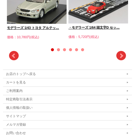
・モデラーズ 1/64 頭文字D セッ…
モデラーズ 1/43 トヨタ アルテッ…
モ
価格：5,720円(税込)
価格：10,780円(税込)
価格
お店のトップへ戻る
カートを見る
ご利用案内
特定商取引法表示
個人情報の取扱い
サイトマップ
メルマガ登録
お問い合わせ