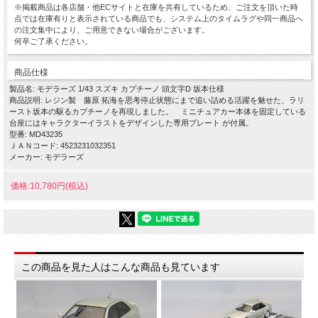
※掲載商品は各店舗・他ECサイトと在庫を共有しているため、ご注文を頂いた時
点では在庫有りと表示されている商品でも、システム上のタイムラグや同一商品へ
の注文集中により、ご用意できない場合がございます。
何卒ご了承ください。
商品仕様
製品名: モデラーズ 1/43 スズキ カプチーノ 頭文字D 坂本仕様
商品説明: レジン製 藤原 拓海を思考停止状態にまで追い詰める活躍を魅せた、ラリ
ースト坂本の駆るカプチーノを再現しました。 ミニチュアカー本体を固定している
台座にはキャラクターイラストをデザインした専用プレート が付属。
型番: MD43235
ＪＡＮコード: 4523231032351
メーカー: モデラーズ
価格:10,780円(税込)
この商品を見た人はこんな商品も見ています