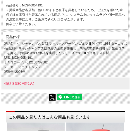
商品番号：MC940054191
※掲載商品は各店舗・他ECサイトと在庫を共有しているため、ご注文を頂いた時
点では在庫有りと表示されている商品でも、システム上のタイムラグや同一商品へ
の注文集中により、ご用意できない場合がございます。
何卒ご了承ください。
商品仕様
製品名: マキシチャンプス 1/43 フォルクスワーゲン ゴルフ II (4ドア) 1985 ターコイズ
商品説明: マキシチャンプスは既存の金型を使用し、内装の塗装を簡略化。生産コス
トを抑え、お求めやすい価格を実現したシリーズです。■ダイキャスト製
型番: MC940054191
ＪＡＮコード: 4012138787582
メーカー: ミニチャンプス
製造年: 2026年
価格:8,580円(税込)
この商品を見た人はこんな商品も見ています