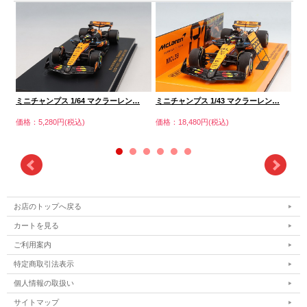
ミニチャンプス 1/64 マクラーレン…
ミニチャンプス 1/43 マクラーレン…
ミ
価格：5,280円(税込)
価格：18,480円(税込)
価格
お店のトップへ戻る
カートを見る
ご利用案内
特定商取引法表示
個人情報の取扱い
サイトマップ