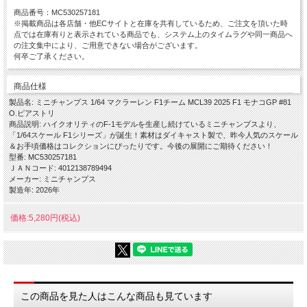
商品番号：MC530257181
※掲載商品は各店舗・他ECサイトと在庫を共有しているため、ご注文を頂いた時
点では在庫有りと表示されている商品でも、システム上のタイムラグや同一商品へ
の注文集中により、ご用意できない場合がございます。
何卒ご了承ください。
商品仕様
製品名: ミニチャンプス 1/64 マクラーレン F1チーム MCL39 2025 F1 モナコGP #81
O.ピアストリ
商品説明: ハイクオリティのF-1モデルを生産し続けているミニチャンプスより、
「1/64スケール F1シリーズ」が誕生！素材はダイキャスト製で、昨今人気のスケール
＆お手頃価格はコレクションにぴったりです。今後の展開にご期待ください！
型番: MC530257181
ＪＡＮコード: 4012138789494
メーカー: ミニチャンプス
製造年: 2026年
価格:5,280円(税込)
この商品を見た人はこんな商品も見ています