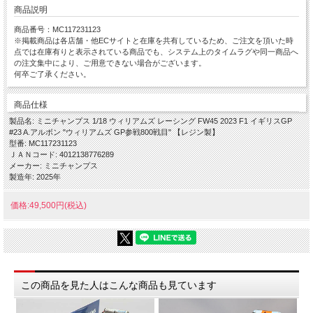
商品説明
商品番号：MC117231123
※掲載商品は各店舗・他ECサイトと在庫を共有しているため、ご注文を頂いた時
点では在庫有りと表示されている商品でも、システム上のタイムラグや同一商品へ
の注文集中により、ご用意できない場合がございます。
何卒ご了承ください。
商品仕様
製品名: ミニチャンプス 1/18 ウィリアムズ レーシング FW45 2023 F1 イギリスGP
#23 A.アルボン "ウィリアムズ GP参戦800戦目" 【レジン製】
型番: MC117231123
ＪＡＮコード: 4012138776289
メーカー: ミニチャンプス
製造年: 2025年
価格:49,500円(税込)
この商品を見た人はこんな商品も見ています