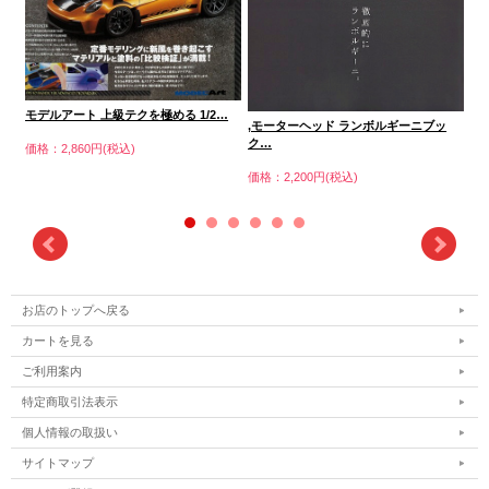
,三
モデルアート 上級テクを極める 1/2…
,モーターヘッド ランボルギーニブッ
価格
ク…
価格：2,860円(税込)
価格：2,200円(税込)
お店のトップへ戻る
カートを見る
ご利用案内
特定商取引法表示
個人情報の取扱い
サイトマップ