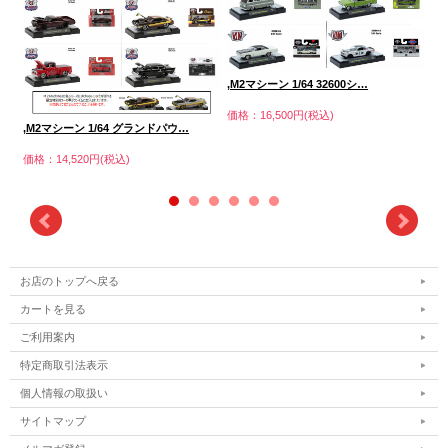
,M
,M2マシーン 1/64 32600シ…
価格
価格：16,500円(税込)
,M2マシーン 1/64 グランドパウ…
価格：14,520円(税込)
お店のトップへ戻る
カートを見る
ご利用案内
特定商取引法表示
個人情報の取扱い
サイトマップ