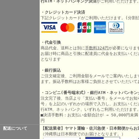
行ATM・ネットバンキング決済
がご利用いただけます
・クレジットカード決済
下記クレジットカードがご利用いただけます。(分割
・代金引換
商品代金、送料とは別に
手数料324円
が必要になりま
お届け時に商品と引換に配達員に代金をお支払いくだ
となります
・銀行振込
ご注文確定後、ご利用金額をメールでご案内いたしま
ます。振込手数料はお客様ご負担とさせていただいて
・コンビニ(番号端末式)・銀行ATM・ネットバンキン
注文完了後、当店より「支払い番号」をメールでお知
号」を上記のいずれかの場所で入力し、お支払いくだ
行ATM、ネットバンク、いずれもご利用いただけます
■決済手数料：お支払い金額合計が → 50,000円未満 3
円
配送について
【配送業者】ヤマト運輸・佐川急便・日本郵便からお
（沖縄県は日本郵便でのお届けとなります。）