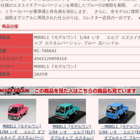
ル仕様のエヌエイチアールバージョンを再現したブルーの2種類を展開。 メ
ル、ミラーカバーが重厚感と存在感を演出します。 さらに、全モデルに後部
し、細部までリアルに再現された仕上がりは、コレクター必見の一台です。 ●
■ 商品仕様
製品名
MODEL1 (モデルワン) 1/64 いすゞ エルフ エヌエ
ャブ カスタムバージョン ブルー 左ハンドル
型番
M1-T66641
ＪＡＮコード
4562129858314
メーカー
MODEL1 (モデルワン)
製造年
2025年
MODEL1 (モデルワン)
MODEL1 (モデルワン)
・MODEL1 (モデルワ
1/64 いすゞ エルフ ダブ
1/64 いすゞ エルフ(ELF)
1/64 いすゞ エルフ(EL
ルキャブ カスタムバージ
ダブルキャブ カスタムバ
ダブルキャブ ブルー