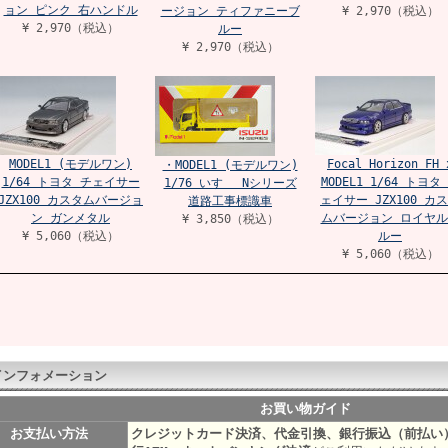
ョン ピンク 右ハンドル
ージョン ティファニーブ
¥ 2,970（税込）
¥ 2,970（税込）
ルー
¥ 2,970（税込）
MODEL1 (モデルワン)
Focal Horizon FH 
・MODEL1 (モデルワン)
1/64 トヨタ チェイサー
MODEL1 1/64 トヨタ
1/76 いすゞ Nシリーズ
JZX100 カスタムバージョ
ェイサー JZX100 カ
道路工事標識車
ン ガンメタル
ムバージョン ロイヤル
¥ 3,850（税込）
¥ 5,060（税込）
ルー
¥ 5,060（税込）
インフォメーション
お買い物ガイド
お支払い方法
クレジットカード決済、代金引換、銀行振込（前払い