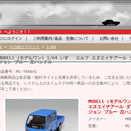
ス へようこそ！！
ジにログイン
｜
ご利用案内/返品・交換について
｜
お問い合せ
｜
E
>
その他のブランド
>
1/64
MODEL1 (モデルワン) 1/64 いすゞ エルフ エヌエイチアー
ジョン ブルー 左ハンドル
品番号：M1-T66641
※掲載商品は各店舗・他ECサイトと在庫を共有しているため、ご注文を頂い
いる商品でも、システム上のタイムラグや同一商品への注文集中により、ご用
何卒ご了承ください。
MODEL1 (モデルワ
エヌエイチアール ダ
ジョン ブルー 左ハ
メーカー:
M
型番:
M1