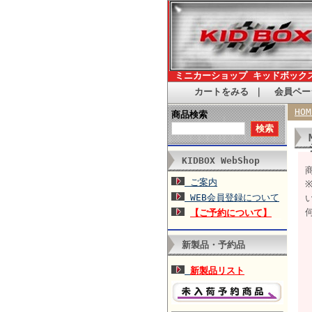
ミニカーショップ キッドボック
カートをみる
｜
会員ペー
HOM
商品検索
KIDBOX WebShop
商
ご案内
WEB会員登録について
【ご予約について】
新製品・予約品
新製品リスト