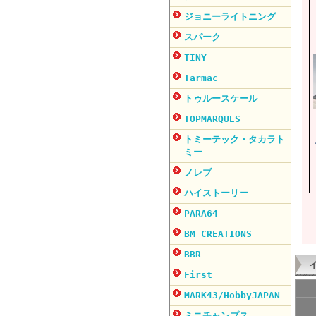
ジョニーライトニング
スパーク
TINY
Tarmac
トゥルースケール
TOPMARQUES
トミーテック・タカラト
ミー
ノレブ
ハイストーリー
PARA64
BM CREATIONS
BBR
First
MARK43/HobbyJAPAN
ミニチャンプス