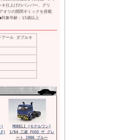
ッキ仕上げのバンパー、グリ
アオリの開閉ギミックを搭載
対象年齢：15歳以上
イチアール ダブルキ
MODEL1 (モデルワン)
ン)
1/64 三菱 FUSO ザ グレ
F)
ート 1986 ブルー