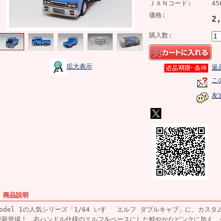
ＪＡＮコード:
45
価格:
2
購入数:
拡大表示
返
こ
友
■ 商品説明
Model 1の人気シリーズ「1/64 いすゞ エルフ ダブルキャブ」に、カス
が新登場！ 右ハンドル仕様のエルフをベースにした鮮やかなピンクに加え、