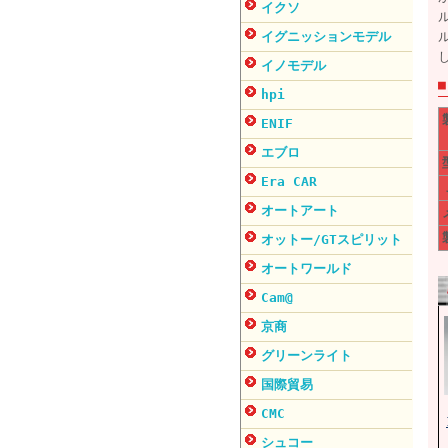
イクソ
イグニッションモデル
イノモデル
hpi
ENIF
エブロ
Era CAR
オートアート
オットー/GTスピリット
オートワールド
Cam@
京商
グリーンライト
国際貿易
CMC
シュコー