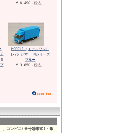
¥ 6,490（税込）
x
MODEL1 (モデルワン）
 チ
1/76 いすゞ Nシリーズ
スタ
ブルー
ブ
¥ 3,850（税込）
page top
）、コンビニ(番号端末式)・銀