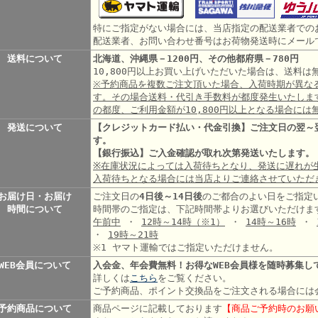
特にご指定がない場合には、当店指定の配送業者での
配送業者、お問い合わせ番号はお荷物発送時にメール
送料について
北海道、沖縄県－1200円、その他都府県－780円
10,800円以上お買い上げいただいた場合は、送料
※予約商品を複数ご注文頂いた場合、入荷時期が異な
す。その場合送料・代引き手数料が都度発生いたしま
の都度、ご利用金額が10,800円以上となる場合には
発送について
【クレジットカード払い・代金引換】ご注文日の翌～
す。
【銀行振込】ご入金確認が取れ次第発送いたします。
※在庫状況によっては入荷待ちとなり、発送に遅れが
入荷待ちとなる場合には当店よりご連絡させていただ
お届け日・お届け
ご注文日の
4日後～14日後
のご都合のよい日をご指定
時間について
時間帯のご指定は、下記時間帯よりお選びいただけま
午前中
・
12時～14時
（※1）
・
14時～16時
・
・
19時～21時
※1 ヤマト運輸ではご指定いただけません。
WEB会員について
入会金、年会費無料！お得なWEB会員様を随時募集し
詳しくは
こちら
をご覧ください。
ご予約商品、ポイント交換品をご注文される場合には
予約商品について
商品ページに記載しております
【商品ご予約時のお願