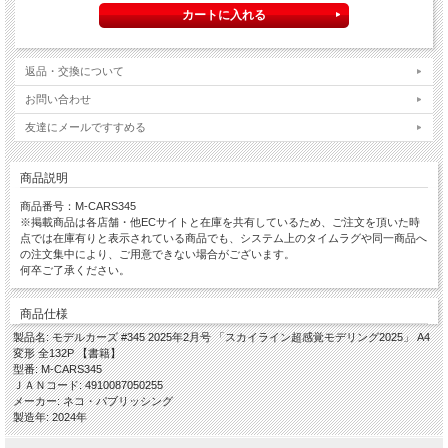
返品・交換について
お問い合わせ
友達にメールですすめる
商品説明
商品番号：M-CARS345
※掲載商品は各店舗・他ECサイトと在庫を共有しているため、ご注文を頂いた時
点では在庫有りと表示されている商品でも、システム上のタイムラグや同一商品へ
の注文集中により、ご用意できない場合がございます。
何卒ご了承ください。
商品仕様
製品名: モデルカーズ #345 2025年2月号 「スカイライン超感覚モデリング2025」 A4
変形 全132P 【書籍】
型番: M-CARS345
ＪＡＮコード: 4910087050255
メーカー: ネコ・パブリッシング
製造年: 2024年