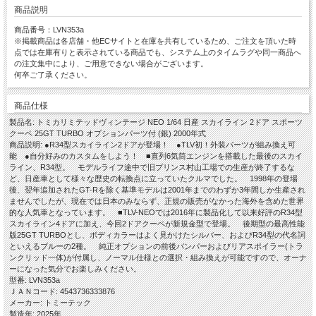
商品説明
商品番号：LVN353a
※掲載商品は各店舗・他ECサイトと在庫を共有しているため、ご注文を頂いた時
点では在庫有りと表示されている商品でも、システム上のタイムラグや同一商品へ
の注文集中により、ご用意できない場合がございます。
何卒ご了承ください。
商品仕様
製品名: トミカリミテッドヴィンテージ NEO 1/64 日産 スカイライン 2ドア スポーツ
クーペ 25GT TURBO オプションパーツ付 (銀) 2000年式
商品説明: ●R34型スカイライン2ドアが登場！ ●TLV初！外装パーツが組み換え可
能 ●自分好みのカスタムをしよう！ ■直列6気筒エンジンを搭載した最後のスカイ
ライン、R34型。 モデルライフ途中で旧プリンス村山工場での生産が終了するな
ど、日産車として様々な歴史の転換点に立っていたクルマでした。 1998年の登場
後、翌年追加されたGT-Rを除く基準モデルは2001年までのわずか3年間しか生産され
ませんでしたが、現在では日本のみならず、正規の販売がなかった海外を含めた世界
的な人気車となっています。 ■TLV-NEOでは2016年に製品化して以来好評のR34型
スカイライン4ドアに加え、今回2ドアクーペが新規金型で登場。 後期型の最高性能
版25GT TURBOとし、ボディカラーはよく見かけたシルバー、およびR34型の代名詞
といえるブルーの2種。 純正オプションの前後バンパーおよびリアスポイラー(トラ
ンクリッド一体)が付属し、ノーマル仕様との選択・組み換えが可能ですので、オーナ
ーになった気分でお楽しみください。
型番: LVN353a
ＪＡＮコード: 4543736333876
メーカー: トミーテック
製造年: 2025年