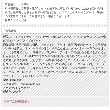
商品番号：LVN328b
※掲載商品は各店舗・他ECサイトと在庫を共有しているため、ご注文を頂いた時
点では在庫有りと表示されている商品でも、システム上のタイムラグや同一商品へ
の注文集中により、ご用意できない場合がございます。
何卒ご了承ください。
商品仕様
製品名: トミカリミテッドヴィンテージ NEO 1/64 スバル フォレスター カスタム仕様
白/銀 (カヤック/フィギュア付)
商品説明: 1997年発売の初代スバル フォレスターは、乗用車的な使いやすさと不整地
での高い走破性、オンロードでの速さも成り立たせた、クロスオーバーSUVの元祖と
もいえる車種でした。 海外でも人気が高く、アウトドアで使われる様子もよく見か
けられました。 TLV-NEOでは2024年の発売以来人気の初代フォレスターにカヤック
を載せた仕様を展開いたします。 輸出仕様を意識してカスタムされたボディまわり
はプレーンな白/ 銀のカラーリングも相まって新鮮な印象。 フィギュアはカヤック
を楽しむ人、積み下ろしをする人の2パターンが付属。 発売中のLV-N279e トヨタ ラ
ンドクルーザー60 カヌー、フィギュア付など各製品と組み合わせると、さらに大きな
アウトドアシーンが机上に広がります。
型番: LVN328b
ＪＡＮコード: 4543736334439
メーカー: トミーテック
製造年: 2026年
価格:7,040円(税込)