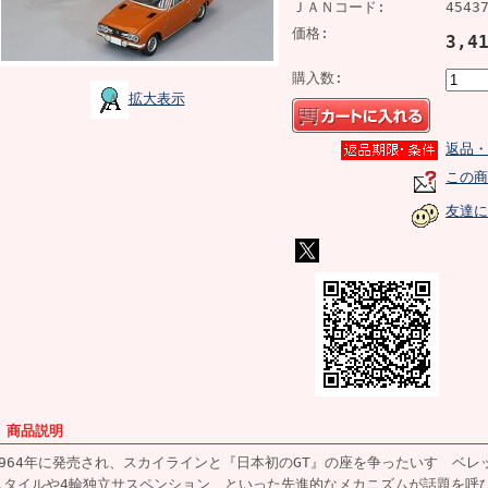
ＪＡＮコード:
4543
価格:
3,4
購入数:
拡大表示
返品・
この商
友達に
■ 商品説明
1964年に発売され、スカイラインと『日本初のGT』の座を争ったいすゞベレッ
スタイルや4輪独立サスペンション、といった先進的なメカニズムが話題を呼