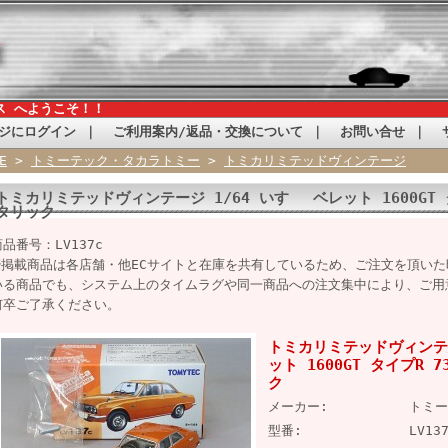
ス へようこそ！！
ジにログイン
｜
ご利用案内/返品・交換について
｜
お問い合せ
｜
E
>
トミーテック・タカラトミー
>
トミカリミテッドヴィンテージ
トミカリミテッドヴィンテージ 1/64 いすゞ ベレット 1600GT
タリック
商品番号：LV137c
※掲載商品は各店舗・他ECサイトと在庫を共有しているため、ご注文を頂い
いる商品でも、システム上のタイムラグや同一商品への注文集中により、ご用
何卒ご了承ください。
トミカリミテッドヴィンテー
ット 1600GT タイプR
ク
メーカー:
トミー
型番:
LV13