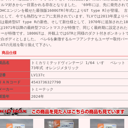
クルマ好きから一目置かれる存在となりました。 '69年には、先に発売されてい
DOHCエンジンを載せた最強版1600GTR(年式によりGT type R)が登場。
徴として、今でも熱烈なマニアに支持されています。TLVでは2013年度より
回は最終型GT type Rの新色、そして新仕様として、1970年に追加された180
Rは1971年以降の最終型フロントマスクが特徴で、同じく最終期に設定され
ラーが特徴です。1800GTは、外観上ではGTRと同様のダクト付きボンネッ
な白ボディとしました。 ベレGを象徴するルーフアンテナもユーザー取付パー
るGTの元祖を取り揃えて下さい。
■ 商品仕様
製品名
トミカリミテッドヴィンテージ 1/64 いすゞ ベレット 1
73年式 オレンジメタリック
型番
LV137c
ＪＡＮコード
4543736327790
メーカー
トミーテック
製造年
2024年