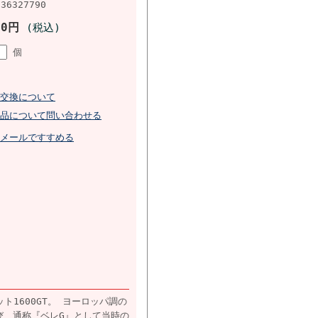
736327790
10円
(税込)
個
交換について
品について問い合わせる
メールですすめる
ト1600GT。 ヨーロッパ調の
び、通称『ベレG』として当時の