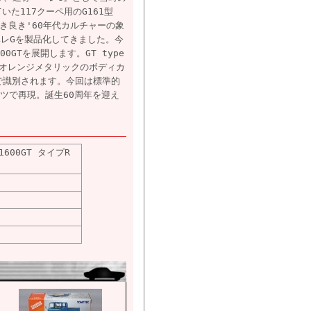
た117クーペ用のG161型
 古き良き'60年代カルチャーの象
ベレGを製品化してきました。今
0GTを展開します。GT type
たオレンジメタリックのボディカ
トで識別されます。今回は標準的
ツで再現。誕生60周年を迎え
600GT タイプR