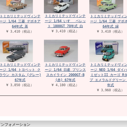
トミカリミテッドヴィンテ
トミカリミテッドヴィンテ
トミカリミテッドヴィ
ージ 1/64 いすゞ ベレッ
ージ 1/64 三菱 デボネア
ージ 1/64 三菱 デボ
ト 1800GT 70年式 白
64年式 茶
64年式 緑
¥ 3,410（税込）
¥ 3,410（税込）
¥ 3,410（税込）
トミカリミテッドヴィンテ
トミカリミテッドヴィンテ
トミカリミテッドヴィ
ージ 1/64 トヨペット ク
ージ 1/64 日産 プリンス
ージ NEO 1/64 ダイ
ラウン カスタム (グレー)
スカイライン 2000GT-B
ミゼットII カーゴ R
67年式
(赤) 67年式
プ エメラルドグリーン 
¥ 3,850（税込）
¥ 4,180（税込）
年式
¥ 3,960（税込）
インフォメーション