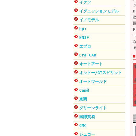
イクソ
イグニッションモデル
イノモデル
hpi
ENIF
エブロ
Era CAR
オートアート
オットー/GTスピリット
オートワールド
Cam@
京商
グリーンライト
国際貿易
CMC
シュコー