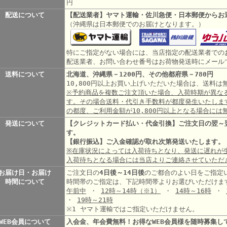
円
配送について
【配送業者】ヤマト運輸・佐川急便・日本郵便からお
（沖縄県は日本郵便でのお届けとなります。）
特にご指定がない場合には、当店指定の配送業者での
配送業者、お問い合わせ番号はお荷物発送時にメール
送料について
北海道、沖縄県－1200円、その他都府県－780円
10,800円以上お買い上げいただいた場合は、送料
※予約商品を複数ご注文頂いた場合、入荷時期が異な
す。その場合送料・代引き手数料が都度発生いたしま
の都度、ご利用金額が10,800円以上となる場合には
発送について
【クレジットカード払い・代金引換】ご注文日の翌～
す。
【銀行振込】ご入金確認が取れ次第発送いたします。
※在庫状況によっては入荷待ちとなり、発送に遅れが
入荷待ちとなる場合には当店よりご連絡させていただ
お届け日・お届け
ご注文日の
4日後～14日後
のご都合のよい日をご指定
時間について
時間帯のご指定は、下記時間帯よりお選びいただけま
午前中
・
12時～14時
（※1）
・
14時～16時
・
・
19時～21時
※1 ヤマト運輸ではご指定いただけません。
WEB会員について
入会金、年会費無料！お得なWEB会員様を随時募集し