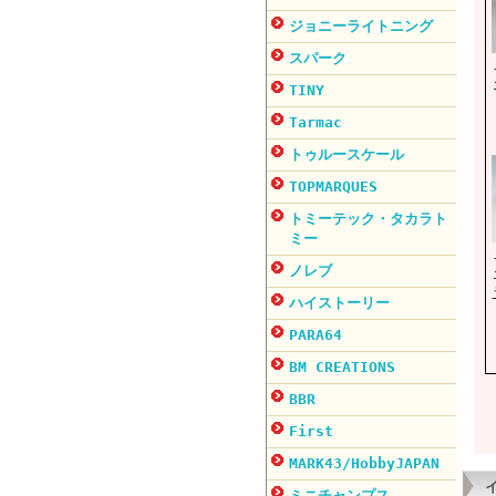
ジョニーライトニング
スパーク
TINY
Tarmac
トゥルースケール
TOPMARQUES
トミーテック・タカラト
ミー
ノレブ
ハイストーリー
PARA64
BM CREATIONS
BBR
First
MARK43/HobbyJAPAN
ミニチャンプス