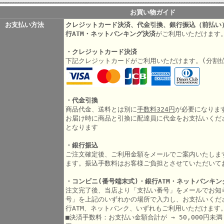
お買い物ガイド
お支払い方法
クレジットカード決済、代金引換、銀行振込（前払い
行ATM・ネットバンキング決済
がご利用いただけます
・クレジットカード決済
下記クレジットカードがご利用いただけます。(分割
・代金引換
商品代金、送料とは別に
手数料324円
が必要になりま
お届け時に商品と引換に配達員に代金をお支払いくだ
となります
・銀行振込
ご注文確定後、ご利用金額をメールでご案内いたしま
ます。振込手数料はお客様ご負担とさせていただいて
・コンビニ(番号端末式)・銀行ATM・ネットバンキン
注文完了後、当店より「支払い番号」をメールでお知
号」を上記のいずれかの場所で入力し、お支払いくだ
行ATM、ネットバンク、いずれもご利用いただけます
■決済手数料：お支払い金額合計が → 50,000円未満 3