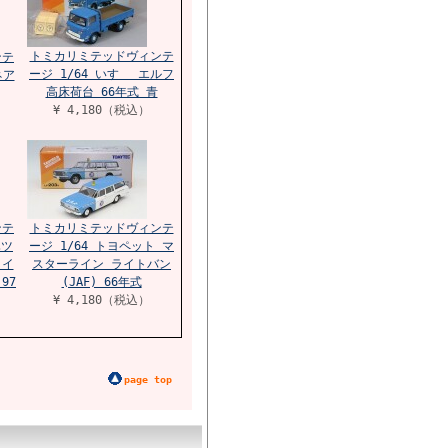
トミカリミテッドヴィンテ
ンテ
ージ 1/64 いすゞ エルフ
ネア
高床荷台 66年式 青
¥ 4,180（税込）
ンテ
トミカリミテッドヴィンテ
ハツ
ージ 1/64 トヨペット マ
タイ
スターライン ライトバン
97
(JAF) 66年式
¥ 4,180（税込）
page top