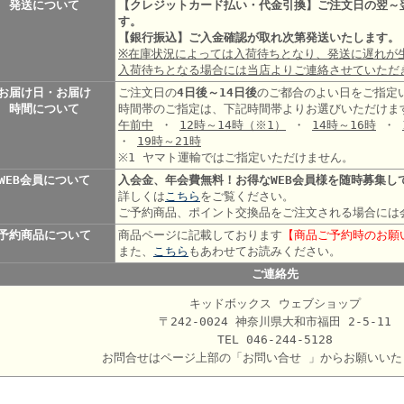
発送について
【クレジットカード払い・代金引換】ご注文日の翌～
す。
【銀行振込】ご入金確認が取れ次第発送いたします。
※在庫状況によっては入荷待ちとなり、発送に遅れが
入荷待ちとなる場合には当店よりご連絡させていただ
お届け日・お届け
ご注文日の
4日後～14日後
のご都合のよい日をご指定
時間について
時間帯のご指定は、下記時間帯よりお選びいただけま
午前中
・
12時～14時
（※1）
・
14時～16時
・
・
19時～21時
※1 ヤマト運輸ではご指定いただけません。
WEB会員について
入会金、年会費無料！お得なWEB会員様を随時募集し
詳しくは
こちら
をご覧ください。
ご予約商品、ポイント交換品をご注文される場合には
予約商品について
商品ページに記載しております
【商品ご予約時のお願
また、
こちら
もあわせてお読みください。
ご連絡先
キッドボックス ウェブショップ
〒242-0024 神奈川県大和市福田 2-5-11
TEL 046-244-5128
お問合せはページ上部の「お問い合せ 」からお願いいた