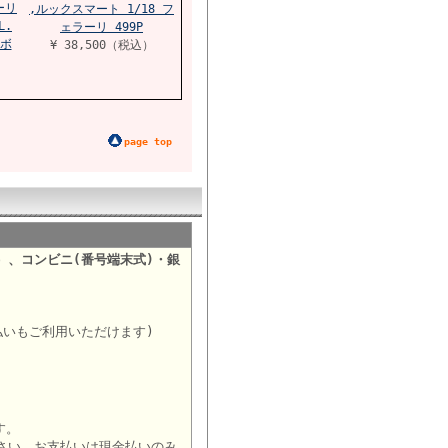
ーリ
,ルックスマート 1/18 フ
L.
ェラーリ 499P
ボ
¥ 38,500（税込）
page top
）、コンビニ(番号端末式)・銀
。
払いもご利用いただけます)
す。
さい。お支払いは現金払いのみ