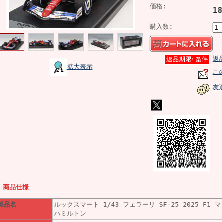
価格:
1
購入数:
返
拡大表示
こ
友
■ 商品仕様
製品名
ルックスマート 1/43 フェラーリ SF-25 2025 F1 マ
ハミルトン