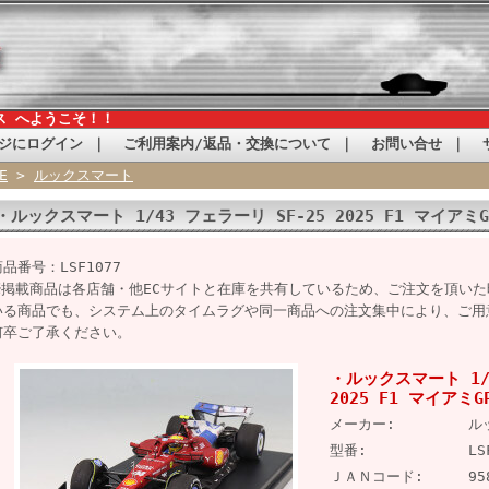
ス へようこそ！！
ジにログイン
｜
ご利用案内/返品・交換について
｜
お問い合せ
｜
E
>
ルックスマート
・ルックスマート 1/43 フェラーリ SF-25 2025 F1 マイアミG
商品番号：LSF1077
※掲載商品は各店舗・他ECサイトと在庫を共有しているため、ご注文を頂い
いる商品でも、システム上のタイムラグや同一商品への注文集中により、ご用
何卒ご了承ください。
・ルックスマート 1/4
2025 F1 マイアミG
メーカー:
ル
型番:
LS
ＪＡＮコード:
95