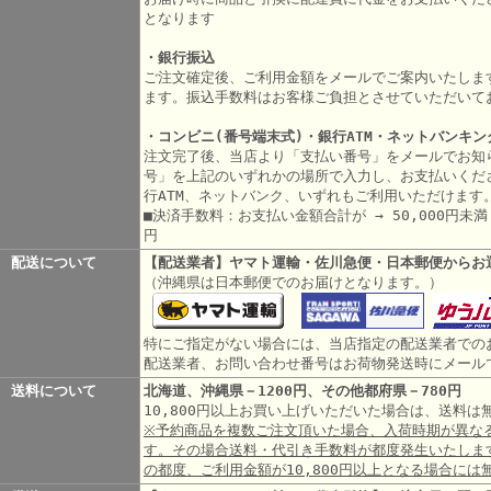
となります
・銀行振込
ご注文確定後、ご利用金額をメールでご案内いたしま
ます。振込手数料はお客様ご負担とさせていただいて
・コンビニ(番号端末式)・銀行ATM・ネットバンキン
注文完了後、当店より「支払い番号」をメールでお知
号」を上記のいずれかの場所で入力し、お支払いくだ
行ATM、ネットバンク、いずれもご利用いただけます
■決済手数料：お支払い金額合計が → 50,000円未満 3
円
配送について
【配送業者】ヤマト運輸・佐川急便・日本郵便からお
（沖縄県は日本郵便でのお届けとなります。）
特にご指定がない場合には、当店指定の配送業者での
配送業者、お問い合わせ番号はお荷物発送時にメール
送料について
北海道、沖縄県－1200円、その他都府県－780円
10,800円以上お買い上げいただいた場合は、送料
※予約商品を複数ご注文頂いた場合、入荷時期が異な
す。その場合送料・代引き手数料が都度発生いたしま
の都度、ご利用金額が10,800円以上となる場合には