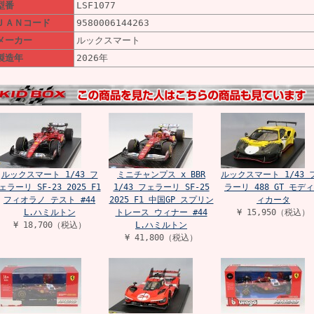
型番
LSF1077
ＪＡＮコード
9580006144263
メーカー
ルックスマート
製造年
2026年
ルックスマート 1/43 フ
ミニチャンプス x BBR
ルックスマート 1/43 
ェラーリ SF-23 2025 F1
1/43 フェラーリ SF-25
ラーリ 488 GT モデ
フィオラノ テスト #44
2025 F1 中国GP スプリン
ィカータ
L.ハミルトン
トレース ウィナー #44
¥ 15,950（税込）
¥ 18,700（税込）
L.ハミルトン
¥ 41,800（税込）