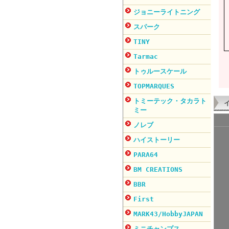
ジョニーライトニング
スパーク
TINY
Tarmac
トゥルースケール
TOPMARQUES
トミーテック・タカラト
ミー
ノレブ
ハイストーリー
PARA64
BM CREATIONS
BBR
First
MARK43/HobbyJAPAN
ミニチャンプス