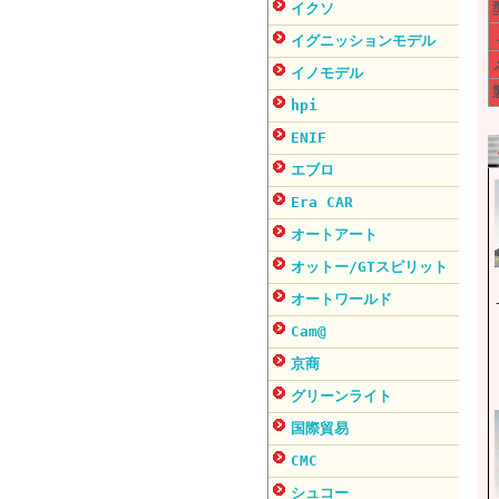
イクソ
イグニッションモデル
イノモデル
hpi
ENIF
エブロ
Era CAR
オートアート
オットー/GTスピリット
オートワールド
Cam@
京商
グリーンライト
国際貿易
CMC
シュコー