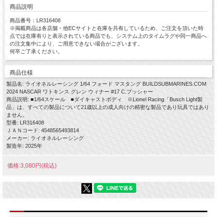
商品説明
商品番号：LR316408
※掲載商品は各店舗・他ECサイトと在庫を共有しているため、ご注文を頂いた時
点では在庫有りと表示されている商品でも、システム上のタイムラグや同一商品へ
の注文集中により、ご用意できない場合がございます。
何卒ご了承ください。
商品仕様
製品名: ライオネルレーシング 1/64 フォード マスタング BUILDSUBMARINES.COM
2024 NASCAR ワトキンス グレン ウィナー #17 C.ブッシャー
商品説明: ■1/64スケール ■ダイキャストボディ ※Lionel Racing「Busch Light製
品」は、すべての製品について21歳以上の成人向けの精密な製品であり玩具ではあり
ません。
型番: LR316408
ＪＡＮコード: 4548565493814
メーカー: ライオネルレーシング
製造年: 2025年
価格:3,080円(税込)