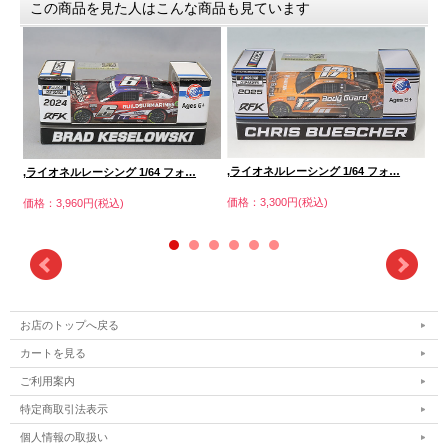
この商品を見た人はこんな商品も見ています
,ライオネルレーシング 1/64 フォ…
,
,ライオネルレーシング 1/64 フォ…
価格：3,300円(税込)
価格
価格：3,960円(税込)
お店のトップへ戻る
カートを見る
ご利用案内
特定商取引法表示
個人情報の取扱い