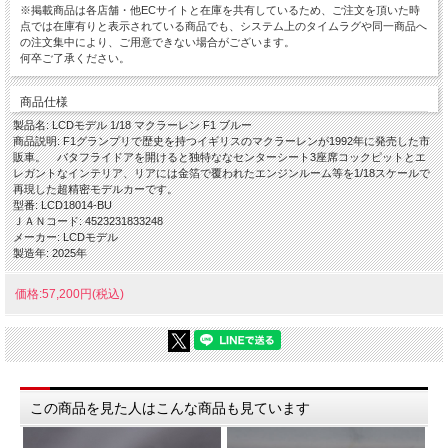
※掲載商品は各店舗・他ECサイトと在庫を共有しているため、ご注文を頂いた時
点では在庫有りと表示されている商品でも、システム上のタイムラグや同一商品へ
の注文集中により、ご用意できない場合がございます。
何卒ご了承ください。
商品仕様
製品名: LCDモデル 1/18 マクラーレン F1 ブルー
商品説明: F1グランプリで歴史を持つイギリスのマクラーレンが1992年に発売した市
販車。 バタフライドアを開けると独特ななセンターシート3座席コックピットとエ
レガントなインテリア、リアには金箔で覆われたエンジンルーム等を1/18スケールで
再現した超精密モデルカーです。
型番: LCD18014-BU
ＪＡＮコード: 4523231833248
メーカー: LCDモデル
製造年: 2025年
価格:57,200円(税込)
この商品を見た人はこんな商品も見ています