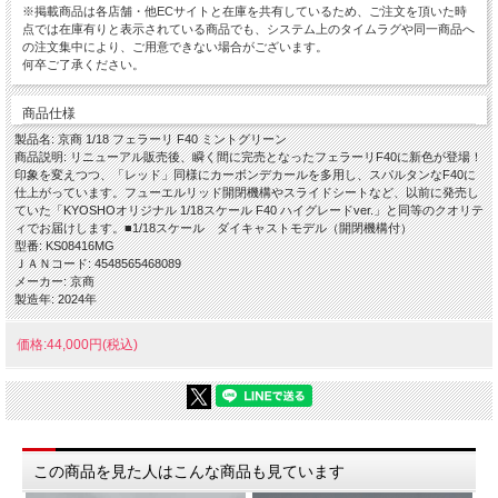
※掲載商品は各店舗・他ECサイトと在庫を共有しているため、ご注文を頂いた時
点では在庫有りと表示されている商品でも、システム上のタイムラグや同一商品へ
の注文集中により、ご用意できない場合がございます。
何卒ご了承ください。
商品仕様
製品名: 京商 1/18 フェラーリ F40 ミントグリーン
商品説明: リニューアル販売後、瞬く間に完売となったフェラーリF40に新色が登場！
印象を変えつつ、「レッド」同様にカーボンデカールを多用し、スパルタンなF40に
仕上がっています。フューエルリッド開閉機構やスライドシートなど、以前に発売し
ていた「KYOSHOオリジナル 1/18スケール F40 ハイグレードver.」と同等のクオリテ
ィでお届けします。■1/18スケール ダイキャストモデル（開閉機構付）
型番: KS08416MG
ＪＡＮコード: 4548565468089
メーカー: 京商
製造年: 2024年
価格:44,000円(税込)
この商品を見た人はこんな商品も見ています