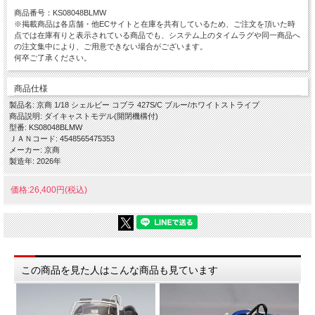
商品番号：KS08048BLMW
※掲載商品は各店舗・他ECサイトと在庫を共有しているため、ご注文を頂いた時
点では在庫有りと表示されている商品でも、システム上のタイムラグや同一商品へ
の注文集中により、ご用意できない場合がございます。
何卒ご了承ください。
商品仕様
製品名: 京商 1/18 シェルビー コブラ 427S/C ブルー/ホワイトストライプ
商品説明: ダイキャストモデル(開閉機構付)
型番: KS08048BLMW
ＪＡＮコード: 4548565475353
メーカー: 京商
製造年: 2026年
価格:26,400円(税込)
この商品を見た人はこんな商品も見ています