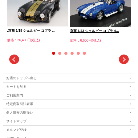
,京商 1/18 シェルビー コブラ …
,京
京商 1/43 シェルビー コブラ 4…
価格：26,400円(税込)
価格
価格：6,600円(税込)
お店のトップへ戻る
カートを見る
ご利用案内
特定商取引法表示
個人情報の取扱い
サイトマップ
メルマガ登録