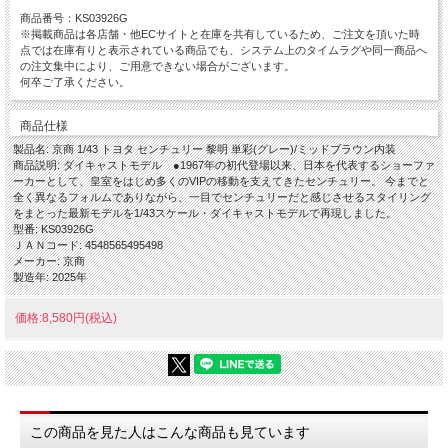
商品番号：KS03926G
※掲載商品は各店舗・他ECサイトと在庫を共有しているため、ご注文を頂いた時
点では在庫有りと表示されている商品でも、システム上のタイムラグや同一商品へ
の注文集中により、ご用意できない場合がございます。
何卒ご了承ください。
商品仕様
製品名: 京商 1/43 トヨタ センチュリー 黎明 単彩(グレー)/ミッドブラウン内装
商品説明: ダイキャストモデル ●1967年の初代登場以来、日本を代表するショーファ
ーカーとして、皇室をはじめ多くのVIPの移動を支えてきたセンチュリー。 今までと
全く異なるフォルムでありながら、一目でセンチュリーだと感じさせるスタイリング
をまとった最新モデルを1/43スケール・ダイキャストモデルで再現しました。
型番: KS03926G
ＪＡＮコード: 4548565495498
メーカー: 京商
製造年: 2025年
価格:8,580円(税込)
この商品を見た人はこんな商品も見ています