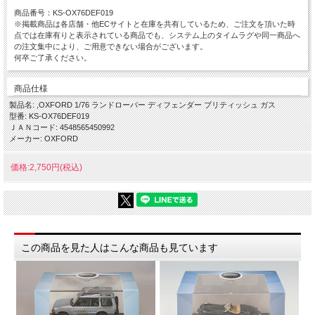
商品番号：KS-OX76DEF019
※掲載商品は各店舗・他ECサイトと在庫を共有しているため、ご注文を頂いた時
点では在庫有りと表示されている商品でも、システム上のタイムラグや同一商品へ
の注文集中により、ご用意できない場合がございます。
何卒ご了承ください。
商品仕様
製品名: ,OXFORD 1/76 ランドローバー ディフェンダー ブリティッシュ ガス
型番: KS-OX76DEF019
ＪＡＮコード: 4548565450992
メーカー: OXFORD
価格:2,750円(税込)
この商品を見た人はこんな商品も見ています