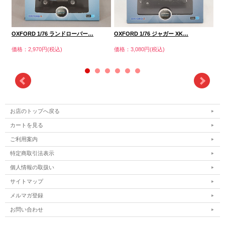
OXFORD 1/76 ランドローバー…
OXFORD 1/76 ジャガー XK…
OX
価格：2,970円(税込)
価格：3,080円(税込)
価格
お店のトップへ戻る
カートを見る
ご利用案内
特定商取引法表示
個人情報の取扱い
サイトマップ
メルマガ登録
お問い合わせ