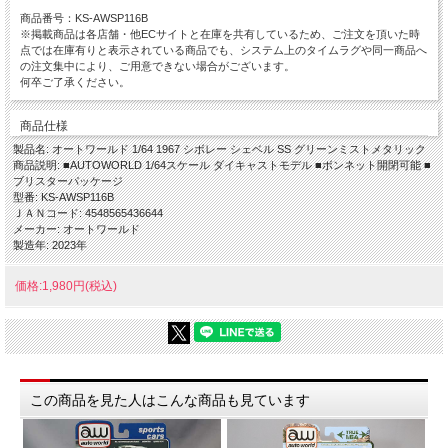
商品番号：KS-AWSP116B
※掲載商品は各店舗・他ECサイトと在庫を共有しているため、ご注文を頂いた時
点では在庫有りと表示されている商品でも、システム上のタイムラグや同一商品へ
の注文集中により、ご用意できない場合がございます。
何卒ご了承ください。
商品仕様
製品名: オートワールド 1/64 1967 シボレー シェベル SS グリーンミストメタリック
商品説明: ■AUTOWORLD 1/64スケール ダイキャストモデル ■ボンネット開閉可能 ■
ブリスターパッケージ
型番: KS-AWSP116B
ＪＡＮコード: 4548565436644
メーカー: オートワールド
製造年: 2023年
価格:1,980円(税込)
この商品を見た人はこんな商品も見ています