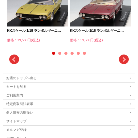
KKスケール 1/18 ランボルギーニ…
KKスケール 1/18 ランボルギーニ…
K
価格：19,580円(税込)
価格：19,580円(税込)
価格
お店のトップへ戻る
カートを見る
ご利用案内
特定商取引法表示
個人情報の取扱い
サイトマップ
メルマガ登録