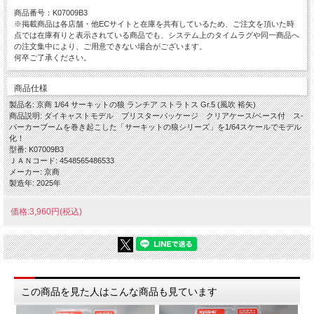
商品番号：K07009B3
※掲載商品は各店舗・他ECサイトと在庫を共有しているため、ご注文を頂いた時
点では在庫有りと表示されている商品でも、システム上のタイムラグや同一商品へ
の注文集中により、ご用意できない場合がございます。
何卒ご了承ください。
商品仕様
製品名: 京商 1/64 サーキットの狼 ランチア ストラトス Gr.5 (風吹 裕矢)
商品説明: ダイキャストモデル ブリスターパッケージ クリアケース/ベース付 ス-
パーカーブームを巻き起こした「サーキットの狼シリーズ」を1/64スケールでモデル
化！
型番: K07009B3
ＪＡＮコード: 4548565486533
メーカー: 京商
製造年: 2025年
価格:3,960円(税込)
この商品を見た人はこんな商品も見ています