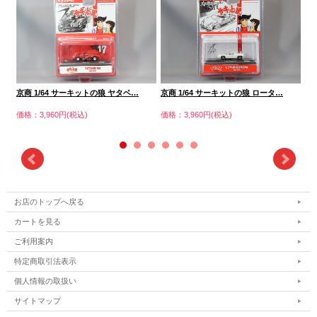
京商 1/64 サーキットの狼 ヤタベ…
京商 1/64 サーキットの狼 ロータ…
京商
価格：3,960円(税込)
価格：3,960円(税込)
価格
お店のトップへ戻る
カートを見る
ご利用案内
特定商取引法表示
個人情報の取扱い
サイトマップ