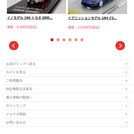
イノモデル 1/64 トヨタ 2000…
PE
イグニッションモデル 1/64 J'S…
価格：4,180円(税込)
価格
価格：12,650円(税込)
お店のトップへ戻る
カートを見る
ご利用案内
特定商取引法表示
個人情報の取扱い
サイトマップ
メルマガ登録
お問い合わせ