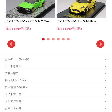
ア
イノモデル 1/64 パンデム ロケッ…
イノモデル 1/64 トヨタ GR86…
価格
価格：5,060円(税込)
価格：5,060円(税込)
お店のトップへ戻る
カートを見る
ご利用案内
特定商取引法表示
個人情報の取扱い
サイトマップ
メルマガ登録
お問い合わせ