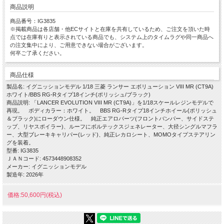
商品説明
商品番号：IG3835
※掲載商品は各店舗・他ECサイトと在庫を共有しているため、ご注文を頂いた時
点では在庫有りと表示されている商品でも、システム上のタイムラグや同一商品へ
の注文集中により、ご用意できない場合がございます。
何卒ご了承ください。
商品仕様
製品名: イグニッションモデル 1/18 三菱 ランサー エボリューション VIII MR (CT9A)
ホワイト/BBS RG-Rタイプ18インチ(ポリッシュ/ブラック)
商品説明: 「LANCER EVOLUTION VIII MR (CT9A)」を1/18スケールレジンモデルで
再現。 ボディカラー：ホワイト。 BBS RG-Rタイプ18インチホイール(ポリッシュ
＆ブラック)にローダウン仕様。 純正エアロパーツ(フロントバンパー、サイドステ
ップ、リヤスポイラー)、ルーフにボルテックスジェネレーター、大径シングルマフラ
ー、大型ブレーキキャリパー(レッド)、純正レカロシート、MOMOタイプステアリン
グを装着。
型番: IG3835
ＪＡＮコード: 4573448908352
メーカー: イグニッションモデル
製造年: 2026年
価格:50,600円(税込)