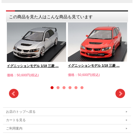
この商品を見た人はこんな商品も見ています
イグニッションモデル 1/18 三菱 …
イグニッションモデル 1/18 三菱 …
イ
価格：50,600円(税込)
価格：50,600円(税込)
価格
お店のトップへ戻る
カートを見る
ご利用案内