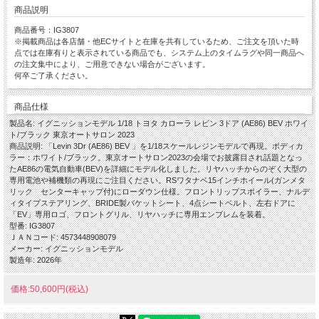
商品説明
商品番号：IG3807
※掲載商品は各店舗・他ECサイトと在庫を共有しているため、ご注文を頂いた時
点では在庫有りと表示されている商品でも、システム上のタイムラグや同一商品へ
の注文集中により、ご用意できない場合がございます。
何卒ご了承ください。
商品仕様
製品名: イグニッションモデル 1/18 トヨタ カローラ レビン 3ドア (AE86) BEV ホワイ
ト/ブラック 東京オートサロン 2023
商品説明: 「Levin 3Dr (AE86) BEV 」を1/18スケールレジンモデルで再現。ボディカ
ラー：ホワイト/ブラック。東京オートサロン2023の会場でお披露目され話題となっ
たAE86の電気自動車(BEV)を詳細にモデル化しました。リヤハッチからのぞく大型の
専用電池や補機類の再現にご注目ください。RSワタナベ15インチホイール(ガンメタ
リック センターキャップ付)にローダウン仕様。フロントリップスポイラー、ナルデ
ィタイプステアリング、BRIDE製バケットシート、4点シートベルト、左右ドアに
「EV」専用ロゴ、フロントグリル、リヤハッチに専用エンブレムを装着。
型番: IG3807
ＪＡＮコード: 4573448908079
メーカー: イグニッションモデル
製造年: 2026年
価格:50,600円(税込)