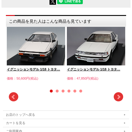
この商品を見た人はこんな商品も見ています
イグニッションモデル 1/18 トヨタ…
イグニッションモデル 1/18 トヨタ…
・
価格：50,600円(税込)
価格：47,850円(税込)
価格
お店のトップへ戻る
カートを見る
ご利用案内