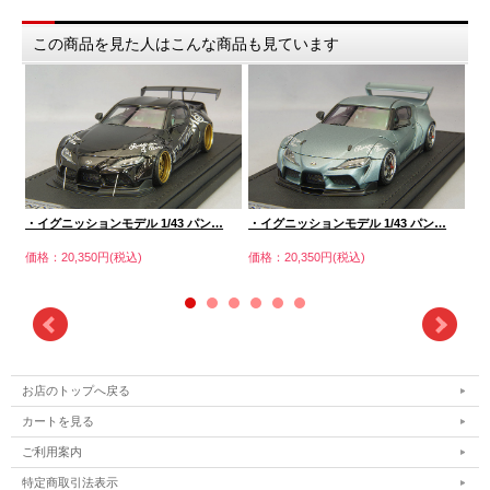
この商品を見た人はこんな商品も見ています
…
・イグニッションモデル 1/43 パン…
・イグニッションモデル 1/43 パン…
・
価格：20,350円(税込)
価格：20,350円(税込)
価格
お店のトップへ戻る
カートを見る
ご利用案内
特定商取引法表示