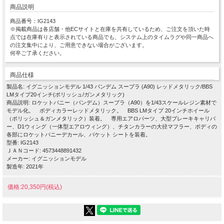
商品説明
商品番号：IG2143
※掲載商品は各店舗・他ECサイトと在庫を共有しているため、ご注文を頂いた時
点では在庫有りと表示されている商品でも、システム上のタイムラグや同一商品へ
の注文集中により、ご用意できない場合がございます。
何卒ご了承ください。
商品仕様
製品名: イグニッションモデル 1/43 パンデム スープラ (A90) レッドメタリック/BBS
LMタイプ20インチ(ポリッシュ/ガンメタリック)
商品説明: ロケットバニー（パンデム）スープラ（A90）を1/43スケールレジン素材で
モデル化。 ボディカラーレッドメタリック。 BBS LMタイプ 20インチホイール
（ポリッシュ＆ガンメタリック）装着。 専用エアロパーツ、大型ブレーキキャリパ
ー、D1ウィング（一体型エアロウィング）、チタンカラーの大径マフラー、ボディの
各部にロケットバニーデカール、バケット シートを装着。
型番: IG2143
ＪＡＮコード: 4573448891432
メーカー: イグニッションモデル
製造年: 2021年
価格:20,350円(税込)