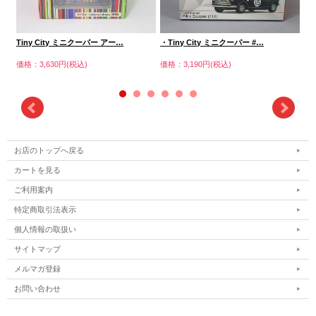
Tiny City ミニクーパー アー…
・Tiny City ミニクーパー #…
Ti
価格：3,630円(税込)
価格：3,190円(税込)
価格
お店のトップへ戻る
カートを見る
ご利用案内
特定商取引法表示
個人情報の取扱い
サイトマップ
メルマガ登録
お問い合わせ