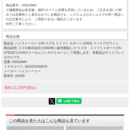
商品番号：HS519WH
※掲載商品は各店舗・他ECサイトと在庫を共有しているため、ご注文を頂いた時
点では在庫有りと表示されている商品でも、システム上のタイムラグや同一商品へ
の注文集中により、ご用意できない場合がございます。
何卒ご了承ください。
商品仕様
製品名: ハイストーリー 1/43 スズキ スイフト スポーツ (2003) スペリアホワイト
商品説明: スズキ株式会社が2003年に販売開始した"スズキ・スイフトスポーツ(TA-
HT81S)"が1/43スケールレジンモデルカーとして登場します。本製品はディスプレイ
モデルです。
型番: HS519WH
ＪＡＮコード: 4523231450070
メーカー: ハイストーリー
製造年: 2026年
価格:12,100円(税込)
この商品を見た人はこんな商品も見ています