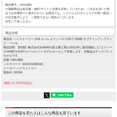
商品番号：HS518BK
※掲載商品は各店舗・他ECサイトと在庫を共有しているため、ご注文を頂いた時
点では在庫有りと表示されている商品でも、システム上のタイムラグや同一商品へ
の注文集中により、ご用意できない場合がございます。
何卒ご了承ください。
商品仕様
製品名: ハイストーリー 1/43 スバル エクシーガ 2.0GT (2008) オブティシアンブラッ
ク・パール
商品説明: 【特徴】株式会社SUBARU(富士重工業)が2012年に販売開始した"エクシー
ガYA4型"が1/43スケールレジンモデルカーとして登場します。本製品はディスプレイ
モデルです。
型番: HS518BK
ＪＡＮコード: 4523231450018
メーカー: ハイストーリー
製造年: 2025年
価格:12,100円(税込)
この商品を見た人はこんな商品も見ています