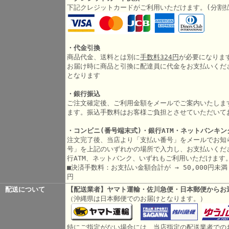
下記クレジットカードがご利用いただけます。(分割
・代金引換
商品代金、送料とは別に
手数料324円
が必要になりま
お届け時に商品と引換に配達員に代金をお支払いくだ
となります
・銀行振込
ご注文確定後、ご利用金額をメールでご案内いたしま
ます。振込手数料はお客様ご負担とさせていただいて
・コンビニ(番号端末式)・銀行ATM・ネットバンキン
注文完了後、当店より「支払い番号」をメールでお知
号」を上記のいずれかの場所で入力し、お支払いくだ
行ATM、ネットバンク、いずれもご利用いただけます
■決済手数料：お支払い金額合計が → 50,000円未満 3
円
配送について
【配送業者】ヤマト運輸・佐川急便・日本郵便からお
（沖縄県は日本郵便でのお届けとなります。）
特にご指定がない場合には、当店指定の配送業者での