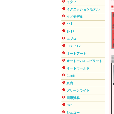
イクソ
イグニッションモデル
イノモデル
hpi
ENIF
エブロ
Era CAR
オートアート
オットー/GTスピリット
オートワールド
Cam@
京商
グリーンライト
国際貿易
CMC
シュコー