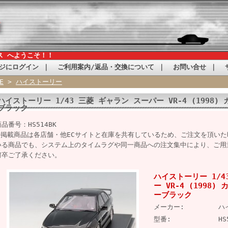
ス へようこそ！！
ジにログイン
｜
ご利用案内/返品・交換について
｜
お問い合せ
｜
E
>
ハイストーリー
ハイストーリー 1/43 三菱 ギャラン スーパー VR-4 (1998
ブラック
商品番号：HS514BK
※掲載商品は各店舗・他ECサイトと在庫を共有しているため、ご注文を頂い
いる商品でも、システム上のタイムラグや同一商品への注文集中により、ご用
何卒ご了承ください。
ハイストーリー 1/4
ー VR-4 (1998
ーブラック
メーカー:
ハ
型番:
HS