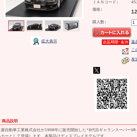
ＪＡＮコード:
45
価格:
1
購入数:
拡大表示
返
こ
友
■ 商品説明
三菱自動車工業株式会社が1998年に販売開始した"8代目ギャランスーパーVR-
ルカーとして登場します。本製品はディスプレイモデルです。