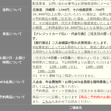
配送業者、お問い合わせ番号はお荷物発送時にメール
送料について
北海道、沖縄県－1200円、その他都府県－780円
10,800円以上お買い上げいただいた場合は、送料
※予約商品を複数ご注文頂いた場合、入荷時期が異な
す。その場合送料・代引き手数料が都度発生いたしま
の都度、ご利用金額が10,800円以上となる場合には
発送について
【クレジットカード払い・代金引換】ご注文日の翌～
す。
【銀行振込】ご入金確認が取れ次第発送いたします。
※在庫状況によっては入荷待ちとなり、発送に遅れが
入荷待ちとなる場合には当店よりご連絡させていただ
お届け日・お届け
ご注文日の
4日後～14日後
のご都合のよい日をご指定
時間について
時間帯のご指定は、下記時間帯よりお選びいただけま
午前中
・
12時～14時
（※1）
・
14時～16時
・
・
19時～21時
※1 ヤマト運輸ではご指定いただけません。
WEB会員について
入会金、年会費無料！お得なWEB会員様を随時募集し
詳しくは
こちら
をご覧ください。
ご予約商品、ポイント交換品をご注文される場合には
予約商品について
商品ページに記載しております
【商品ご予約時のお願
また、
こちら
もあわせてお読みください。
ご連絡先