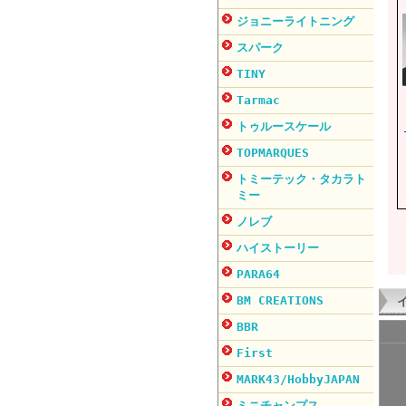
ジョニーライトニング
スパーク
TINY
Tarmac
トゥルースケール
TOPMARQUES
トミーテック・タカラト
ミー
ノレブ
ハイストーリー
PARA64
BM CREATIONS
BBR
First
MARK43/HobbyJAPAN
ミニチャンプス