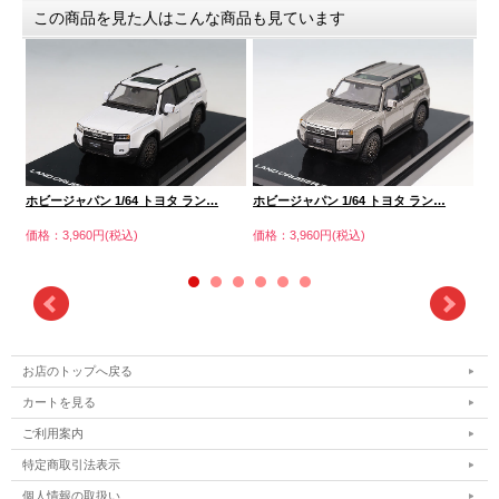
この商品を見た人はこんな商品も見ています
ホビージャパン 1/64 トヨタ ラン…
ホビージャパン 1/64 トヨタ ラン…
ホ
価格：3,960円(税込)
価格：3,960円(税込)
価格
お店のトップへ戻る
カートを見る
ご利用案内
特定商取引法表示
個人情報の取扱い