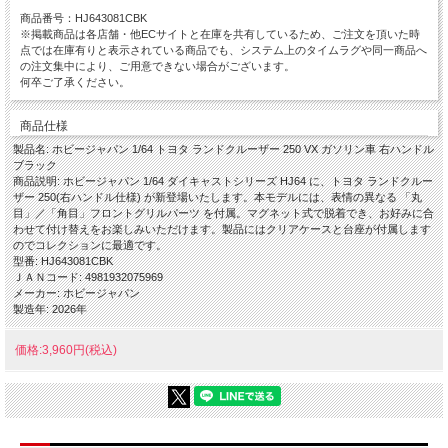
商品番号：HJ643081CBK
※掲載商品は各店舗・他ECサイトと在庫を共有しているため、ご注文を頂いた時
点では在庫有りと表示されている商品でも、システム上のタイムラグや同一商品へ
の注文集中により、ご用意できない場合がございます。
何卒ご了承ください。
商品仕様
製品名: ホビージャパン 1/64 トヨタ ランドクルーザー 250 VX ガソリン車 右ハンドル
ブラック
商品説明: ホビージャパン 1/64 ダイキャストシリーズ HJ64 に、トヨタ ランドクルー
ザー 250(右ハンドル仕様) が新登場いたします。本モデルには、表情の異なる 「丸
目」／「角目」フロントグリルパーツ を付属。マグネット式で脱着でき、お好みに合
わせて付け替えをお楽しみいただけます。製品にはクリアケースと台座が付属します
のでコレクションに最適です。
型番: HJ643081CBK
ＪＡＮコード: 4981932075969
メーカー: ホビージャパン
製造年: 2026年
価格:3,960円(税込)