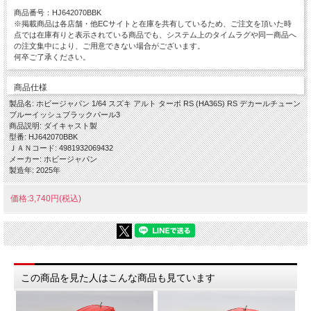
商品番号：HJ642070BBK
※掲載商品は各店舗・他ECサイトと在庫を共有しているため、ご注文を頂いた時
点では在庫有りと表示されている商品でも、システム上のタイムラグや同一商品へ
の注文集中により、ご用意できない場合がございます。
何卒ご了承ください。
商品仕様
製品名: ホビージャパン 1/64 スズキ アルト ターボ RS (HA36S) RS デカールチューン
ブルーイッシュブラックパール3
商品説明: ダイキャスト製
型番: HJ642070BBK
ＪＡＮコード: 4981932069432
メーカー: ホビージャパン
製造年: 2025年
価格:3,740円(税込)
この商品を見た人はこんな商品も見ています