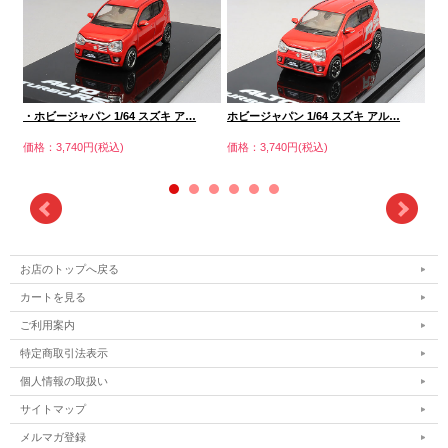
・ホビージャパン 1/64 スズキ ア…
ホビージャパン 1/64 スズキ アル…
ホ
価格：3,740円(税込)
価格：3,740円(税込)
価格
お店のトップへ戻る
カートを見る
ご利用案内
特定商取引法表示
個人情報の取扱い
サイトマップ
メルマガ登録