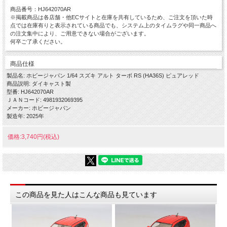
商品番号：HJ642070AR
※掲載商品は各店舗・他ECサイトと在庫を共有しているため、ご注文を頂いた時
点では在庫有りと表示されている商品でも、システム上のタイムラグや同一商品へ
の注文集中により、ご用意できない場合がございます。
何卒ご了承ください。
商品仕様
製品名: ホビージャパン 1/64 スズキ アルト ターボ RS (HA36S) ピュアレッド
商品説明: ダイキャスト製
型番: HJ642070AR
ＪＡＮコード: 4981932069395
メーカー: ホビージャパン
製造年: 2025年
価格:3,740円(税込)
この商品を見た人はこんな商品も見ています