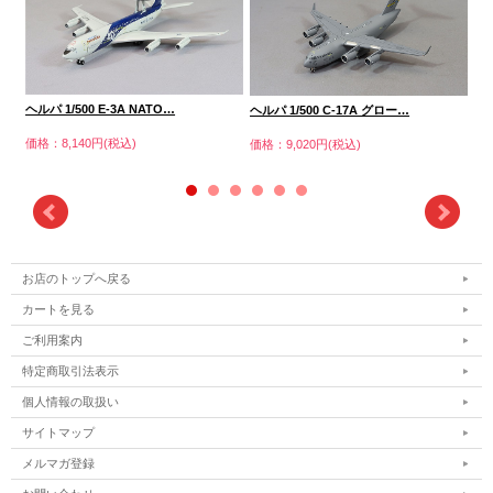
ヘルパ 1/500 E-3A NATO…
ヘルパ 1/500 C-17A グロー…
ヘ
価格：8,140円(税込)
価格：9,020円(税込)
価格
お店のトップへ戻る
カートを見る
ご利用案内
特定商取引法表示
個人情報の取扱い
サイトマップ
メルマガ登録