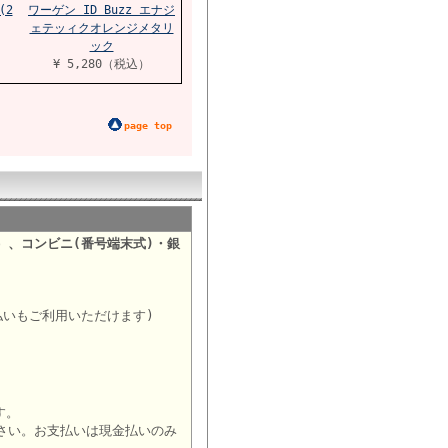
(2
ワーゲン ID Buzz エナジ
ェテッィクオレンジメタリ
ック
¥ 5,280（税込）
page top
）、コンビニ(番号端末式)・銀
。
払いもご利用いただけます)
す。
さい。お支払いは現金払いのみ