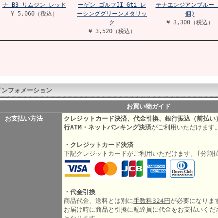
ナ B3 リムジン レッド
ーゲン ゴルフII Gti レ
テナエンジアンブルー 
¥ 5,060（税込）
ーシンググリーンメタリッ
個)
ク
¥ 3,300（税込）
¥ 3,520（税込）
インフォメーション
お買い物ガイド
お支払い方法
クレジットカード決済、代金引換、銀行振込（前払い
行ATM・ネットバンキング決済
がご利用いただけます
・クレジットカード決済
下記クレジットカードがご利用いただけます。(分割
・代金引換
商品代金、送料とは別に
手数料324円
が必要になりま
お届け時に商品と引換に配達員に代金をお支払いくだ