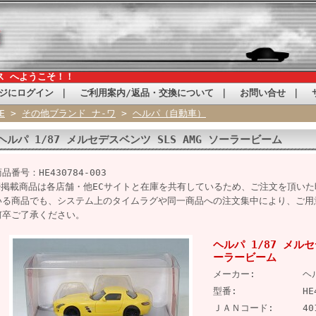
ス へようこそ！！
ジにログイン
｜
ご利用案内/返品・交換について
｜
お問い合せ
｜
E
>
その他ブランド ナ-ワ
>
ヘルパ（自動車）
ヘルパ 1/87 メルセデスベンツ SLS AMG ソーラービーム
品番号：HE430784-003
※掲載商品は各店舗・他ECサイトと在庫を共有しているため、ご注文を頂い
いる商品でも、システム上のタイムラグや同一商品への注文集中により、ご用
何卒ご了承ください。
ヘルパ 1/87 メルセ
ーラービーム
メーカー:
ヘ
型番:
HE
ＪＡＮコード:
40