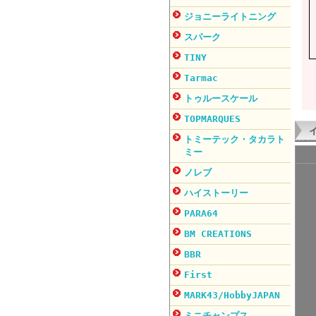
ジョニーライトニング
スパーク
TINY
Tarmac
トゥルースケール
TOPMARQUES
トミーテック・タカラト
ミー
ノレブ
ハイストーリー
PARA64
BM CREATIONS
BBR
First
MARK43/HobbyJAPAN
ミニチャンプス